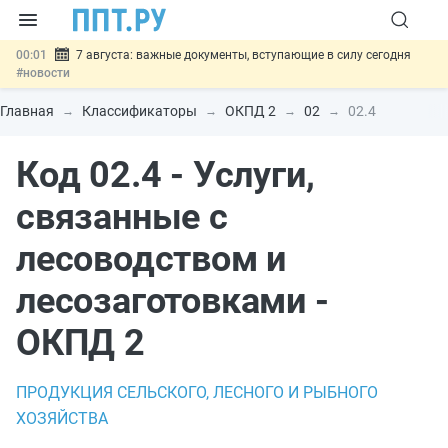
00:01
7 августа: важные документы, вступающие в силу сегодня
#новости
06.08
Минпромторг предложил запретить смешанные лоты
электроники в госзакупках
#новости
Главная
Классификаторы
ОКПД 2
02
02.4
06.08
Подписан указ об отмене спецрежима для вкладов физлиц из
недружественных стран
#новости
Код 02.4 - Услуги,
06.08
Возврат денег за риелторские услуги при недействительных
сделках: инициатива
#новости
06.08
Важно
Обеспечительный платёж СПОТ могут заменить
связанные с
банковской гарантией
#новости
лесоводством и
лесозаготовками -
ОКПД 2
ПРОДУКЦИЯ СЕЛЬСКОГО, ЛЕСНОГО И РЫБНОГО
ХОЗЯЙСТВА