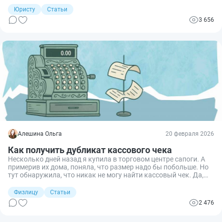
упаковке должны уступить место русскому языку. Объясняем,
Юристу
Статьи
как провести аудит, на какие словари опираться и какие
3 656
санкции предусмотрены за нарушения.
Алешина Ольга
20 февраля 2026
Как получить дубликат кассового чека
Несколько дней назад я купила в торговом центре сапоги. А
примерив их дома, поняла, что размер надо бы побольше. Но
тут обнаружила, что никак не могу найти кассовый чек. Да,
обменять товар можно и без него, но придется доказывать,
что я совершила покупку именно в этом магазине. В этом
Физлицу
Статьи
случае выход — получение дубликата кассового чека.
2 476
Объясняю, как покупатель сможет получить такой дубликат.