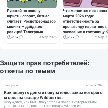
Русский по закону:
Что меняется в законах 
юристы спорят, бизнес
марта 2026 года:
считает, Роспотребнадзор
ответственность за
молчит — дайджест
пропаганду наркотиков,
реакций Телеграма
заселение в гостиницу б
бумажного паспорта,
2.5к
4 мар 2026
2.7к
2 мар 2
цензура в кино и многое
другое
Защита прав потребителей:
ответы по темам
7 вопросов
5 августа 2026
Как вернуть деньги покупателю, заказ которого
сгорел на складе Wildberries
Обсуждаем, как быть покупателям, заказы которых были
уничтожены при пожарах на складах Wildberries.