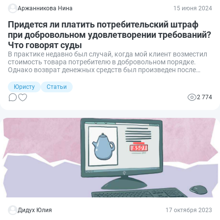
Аржанникова Нина
15 июня 2024
Придется ли платить потребительский штраф
при добровольном удовлетворении требований?
Что говорят суды
В практике недавно был случай, когда мой клиент возместил
стоимость товара потребителю в добровольном порядке.
Однако возврат денежных средств был произведен после
получения клиентом искового заявления и соответствующего
направления его в суд. Придется ли в этом случае платить
Юристу
Статьи
потребительский штраф? Разберемся.
2 774
Дидух Юлия
17 октября 2023