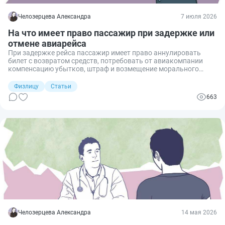
Челозерцева Александра
7 июля 2026
На что имеет право пассажир при задержке или
отмене авиарейса
При задержке рейса пассажир имеет право аннулировать
билет с возвратом средств, потребовать от авиакомпании
компенсацию убытков, штраф и возмещение морального
вреда. Кроме того, на время ожидания посадки перевозчик
обязан бесплатно предоставить определенные услуги,
Физлицу
Статьи
включая хранение багажа, питьевую воду и горячее питание.
663
Расскажу, как получить эти компенсации и услуги и что
делать, если авиакомпания отказывается выполнять свои
обязательства.
Челозерцева Александра
14 мая 2026