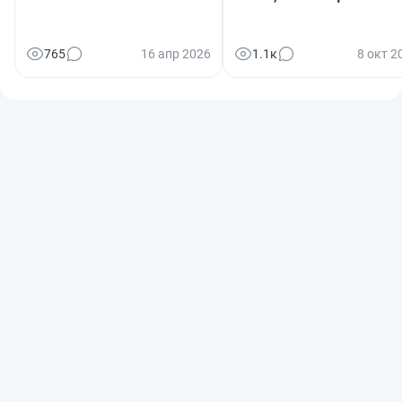
765
16 апр 2026
1.1к
8 окт 2