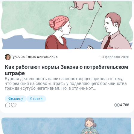
Туркина Елена Алихановна
13 февраля 2026
Как работают нормы Закона о потребительском
штрафе
Бурная деятельность наших законотворцев привела к тому,
что реакция на слово «штраф» у подавляющего большинства
граждан сугубо негативная. Но, в отличие от
административных штрафных санкций, когда деньги
взыскивают в пользу государства, есть разновидность этой
Физлицу
Статьи
меры вполне приятная — во всяком случае, с точки зрения
4 788
человека, приобретшего или заказавшего для личных нужд
какие-либо товары или услуги. Что из себя представляет так
называемый потребительский штраф и как он работает —
разбираемся вместе.