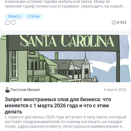
изменении условий тарифа мобильной связи. Маму ее
прежний тариф полностью устраивает, переходить на новый и
переплачивать ей совсем не хочется. Вправе ли сотовый
оператор в одностороннем порядке поменять ей условия
Юристу
Статьи
тарифа? Разбираю, когда оператор вправе менять тариф без
4 923
согласия абонента, что считается согласием и какие
варианты есть, если вы не согласны.
Пастухов Михаил
4 марта 2026
Запрет иностранных слов для бизнеса: что
меняется с 1 марта 2026 года и что с этим
делать
С первого дня весны 2026 года вступает в силу закон, который
заставит предпринимателей по-новому взглянуть на каждое
слово, адресованное клиенту. Иностранные наименования на
фасадах, указателях, в интерфейсах приложений и на