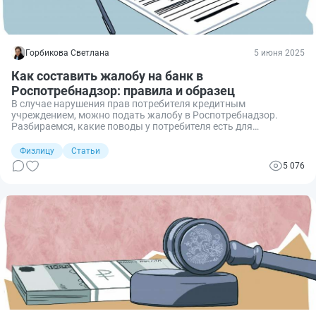
Горбикова Светлана
5 июня 2025
Как составить жалобу на банк в
Роспотребнадзор: правила и образец
В случае нарушения прав потребителя кредитным
учреждением, можно подать жалобу в Роспотребнадзор.
Разбираемся, какие поводы у потребителя есть для
обжалования действий банка, как составляется документ и
сколько времени он рассматривается.
Физлицу
Статьи
5 076