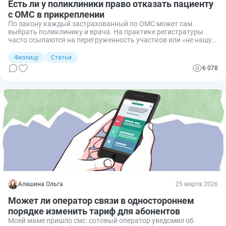
Есть ли у поликлиники право отказать пациенту
с ОМС в прикреплении
По закону каждый застрахованный по ОМС может сам
выбрать поликлинику и врача. На практике регистратуры
часто ссылаются на перегруженность участков или «не нашу
территорию». Разберем, как прикрепиться не по прописке,
куда жаловаться, если вас не ставят на учет, и в каких
Физлицу
Статьи
случаях отказ законен.
6 078
Алешина Ольга
25 марта 2026
Может ли оператор связи в одностороннем
порядке изменить тариф для абонентов
Моей маме пришло смс: сотовый оператор уведомил об