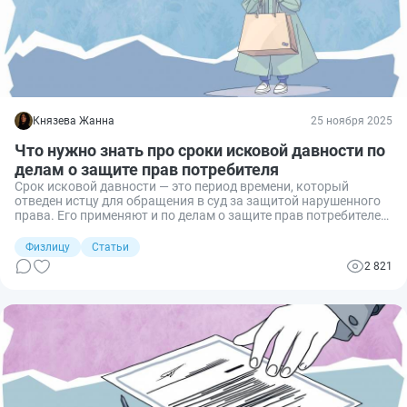
Князева Жанна
25 ноября 2025
Что нужно знать про сроки исковой давности по
делам о защите прав потребителя
Срок исковой давности — это период времени, который
отведен истцу для обращения в суд за защитой нарушенного
права. Его применяют и по делам о защите прав потребителей.
Расскажу о нюансах определения срока и объясню, как его не
спутать со временем на предъявление претензии по качеству
Физлицу
Статьи
товара.
2 821