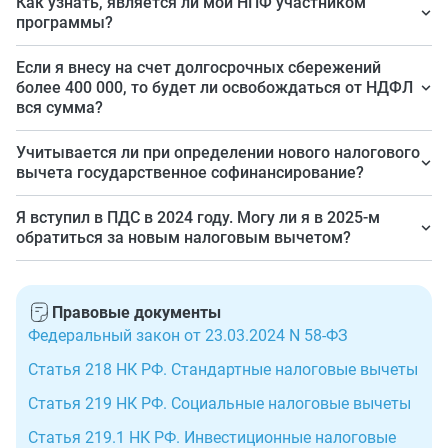
Как узнать, является ли мой НПФ участником
сбережений может любой гражданин, достигший 18-
программы?
летнего возраста. Предельный возраст не ограничен.
Перечень операторов ПДС размещен на сайте ЦБ РФ.
Если я внесу на счет долгосрочных сбережений
Оформление налогового вычета доступно тем, кто
более 400 000, то будет ли освобождаться от НДФЛ
имеет доход, с которого удерживается НДФЛ по
вся сумма?
основной ставке. Если человек получает лишь
Нет. Максимальный налоговый вычет по ПДС — 400
государственное пособие, например, пенсию, то вычет
Учитывается ли при определении нового налогового
000 рублей. Взносы сверх этой суммы не
вычета государственное софинансирование?
ему не предоставляется.
освобождаются от налога. Учтите, что 400 000 рублей
Нет. В целях определения вычета учитываются только
Я вступил в ПДС в 2024 году. Могу ли я в 2025-м
— максимальная сумма льготы совокупно по трем
те суммы, которые участник программы
обратиться за новым налоговым вычетом?
продуктам: ПДС, ИИС и НПО (негосударственное
долгосрочных сбережений внес самостоятельно.
пенсионное обеспечение), а не по каждому из них.
Да, можете. Положения п. 2 ст. 219.2 НК РФ
распространяются на взносы, внесенные по
Правовые документы
договорам долгосрочных сбережений с 01.01.2024.
Федеральный закон от 23.03.2024 N 58-ФЗ
Статья 218 НК РФ. Стандартные налоговые вычеты
Статья 219 НК РФ. Социальные налоговые вычеты
Статья 219.1 НК РФ. Инвестиционные налоговые