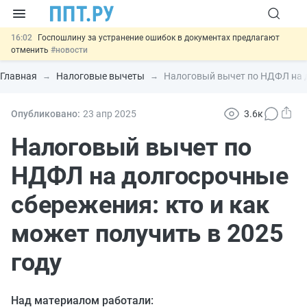
16:02
Госпошлину за устранение ошибок в документах предлагают
отменить
#новости
15:25
Изменят правила контроля за подрядчиками ИЖС с эскроу-
счетами
#новости
Главная
Налоговые вычеты
Налоговый вычет по НДФЛ на д
14:44
Минцифры предлагает запретить рассылку смс детям
#новости
14:02
Основания для выдворения иностранцев из России стало
Опубликовано:
23 апр
2025
3.6к
больше
#новости
11:31
Важно
Разработают единые критерии трудовых и ГПХ-
Налоговый вычет по
отношений
#новости
НДФЛ на долгосрочные
сбережения: кто и как
может получить в 2025
году
Над материалом работали: