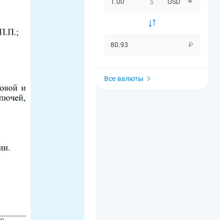
$
₽
Все валюты