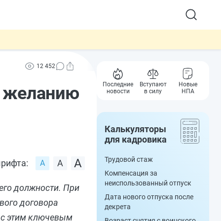
12 452
Последние
Вступают
Новые
у желанию
новости
в силу
НПА
Калькуляторы
для кадровика
Трудовой стаж
рифта:
Компенсация за
неиспользованный отпуск
его должности. При
Дата нового отпуска после
вого договора
декрета
 с этим ключевым
Возраст снятия с воинского