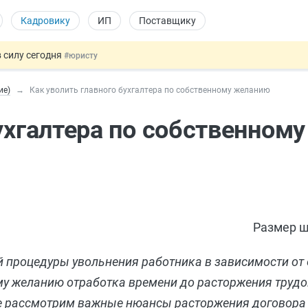
Кадровику
ИП
Поставщику
 силу сегодня
#юристу
х товаров через «Честный знак»
#юристу
ие)
Как уволить главного бухгалтера по собственному желанию
в ТК РФ
#кадровику
ах предлагают отменить
#физлицу
бухгалтера по собственном
овых и ГПХ-отношений
#кадровику
Размер ш
 процедуры увольнения работника в зависимости от 
ому желанию отработка времени до расторжения трудо
ье рассмотрим важные нюансы расторжения договора