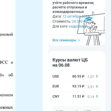
учёте рабочего времени,
расчёте отпускных и
командировочных
Дата:
12 октября 2026
Стоимость:
24 200
₽
Для кого:
кадровику
Все семинары
Курсы валют ЦБ
на 06.08
80.93 ₽
1,07
93.19 ₽
2,31
11.51 ₽
0,14