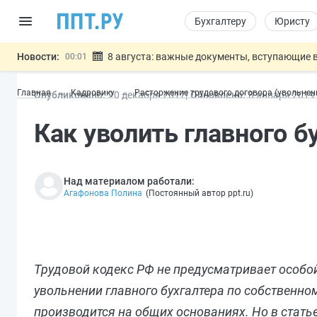
Бухгалтеру
Юристу
Новости:
8 августа: важные документы, вступающие в
00:01
Подписан закон о блокировке продажи опасны
07.08
Главная
Кадровику
Расторжение трудового договора (увольнен
Опубликовано:
20 дек
абря
2017
Обновлено:
8 янв
аря
2019
Дистанционную работу беременных пропишут 
07.08
Госпошлину за устранение ошибок в документ
07.08
Как уволить главного 
Разработают единые критерии труд
07.08
Важно
Над материалом работали:
Агафонова Полина
(
Постоянный автор ppt.ru
)
Трудовой кодекс РФ не предусматривает особой
увольнении главного бухгалтера по собственн
производится на общих основаниях. Но в стат