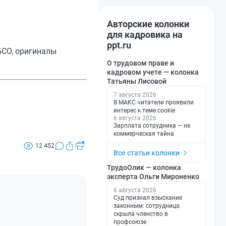
Авторские колонки
для кадровика на
ppt.ru
БСО, оригиналы
О трудовом праве и
кадровом учете — колонка
Татьяны Лисовой
7 августа 2026
В МАКС читатели проявили
интерес к теме cookie
6 августа 2026
Зарплата сотрудника — не
коммерческая тайна
12 452
Все статьи колонки
ТрудоОлик — колонка
эксперта Ольги Мироненко
6 августа 2026
Суд признал взыскание
законным: сотрудница
скрыла членство в
профсоюзе