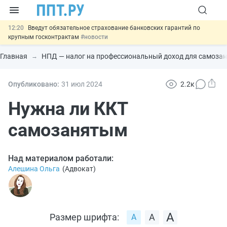
12:20
Введут обязательное страхование банковских гарантий по
крупным госконтрактам
#новости
11:12
Закон об ИИ синхронизируют с Гражданским кодексом
#новости
Главная
НПД — налог на профессиональный доход для самоза
10:08
Договоры займа под залог жилья предложили заверять у
нотариуса
#новости
00:01
10 августа: важные документы, вступающие в силу сегодня
Опубликовано:
31 июл
2024
2.2к
#новости
13:02
Важно
СФР переведёт обмен по пособиям в СЭДО на
Нужна ли ККТ
платформу ГИС ЕЦП до 31 августа
#новости
самозанятым
Над материалом работали:
Алешина Ольга
(
Адвокат
)
Размер шрифта: