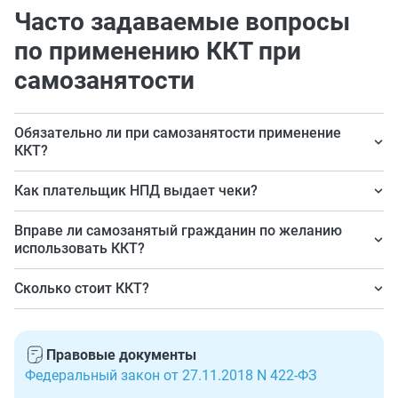
Часто задаваемые вопросы
по применению ККТ при
самозанятости
Обязательно ли при самозанятости применение
ККТ?
Нет, не обязательно.
Как плательщик НПД выдает чеки?
Через приложение «Мой налог».
Вправе ли самозанятый гражданин по желанию
использовать ККТ?
Нет, т. к. для ее использования требуется расчетный
Сколько стоит ККТ?
счет, который открывают только ИП и юридическим
Стоимость зависит от вида кассового аппарата и
лицам. Касса понадобится после перехода с НПД на
срока регистрации фискального накопителя.
другой режим налогообложения.
Правовые документы
Федеральный закон от 27.11.2018 N 422-ФЗ