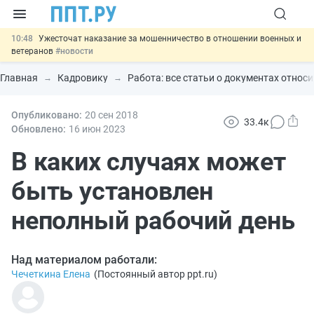
10:48
Ужесточат наказание за мошенничество в отношении военных и
ветеранов
#новости
10:00
Введут маркировку и идентификацию игроков в видеоиграх
#новости
Главная
Кадровику
Работа: все статьи о документах относ
09:13
ЕГЭ могут отменить и заменить государственной итоговой
аттестацией
#новости
00:01
Опубликовано:
7 августа: важные документы, вступающие в силу сегодня
20 сен
2018
33.4к
#новости
Обновлено:
16 июн
2023
11:31
Важно
Разработают единые критерии трудовых и ГПХ-
отношений
В каких случаях может
#новости
быть установлен
неполный рабочий день
Над материалом работали:
Чечеткина Елена
(
Постоянный автор ppt.ru
)