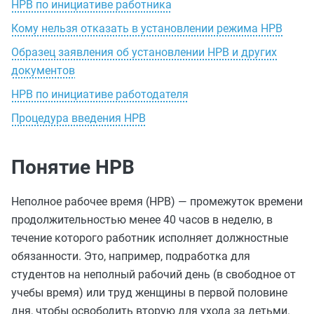
НРВ по инициативе работника
Кому нельзя отказать в установлении режима НРВ
Образец заявления об установлении НРВ и других
документов
НРВ по инициативе работодателя
Процедура введения НРВ
Понятие НРВ
Неполное рабочее время (НРВ) — промежуток времени
продолжительностью менее 40 часов в неделю, в
течение которого работник исполняет должностные
обязанности. Это, например, подработка для
студентов на неполный рабочий день (в свободное от
учебы время) или труд женщины в первой половине
дня, чтобы освободить вторую для ухода за детьми.