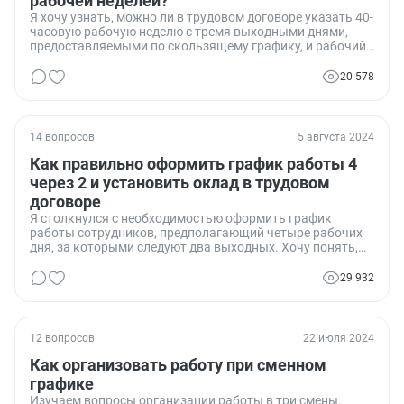
рабочей неделей?
Я хочу узнать, можно ли в трудовом договоре указать 40-
часовую рабочую неделю с тремя выходными днями,
предоставляемыми по скользящему графику, и рабочий
день с 10 до 20 часов с часовым перерывом на обед.
Меня интересует, соответствует ли такое оформление
20 578
законодательству, и какие могут быть подводные камни
при таком графике работы.
14 вопросов
5 августа 2024
Как правильно оформить график работы 4
через 2 и установить оклад в трудовом
договоре
Я столкнулся с необходимостью оформить график
работы сотрудников, предполагающий четыре рабочих
дня, за которыми следуют два выходных. Хочу понять,
можно ли установить оклад при таком графике и как
правильно оформить это в трудовом договоре,
29 932
учитывая, что работники могут работать в праздничные
и выходные дни. Особенно важно узнать, как
регулировать оплату труда в праздничные дни и нужно
ли применять суммированный учет рабочего времени.
12 вопросов
22 июля 2024
Как организовать работу при сменном
графике
Изучаем вопросы организации работы в три смены.