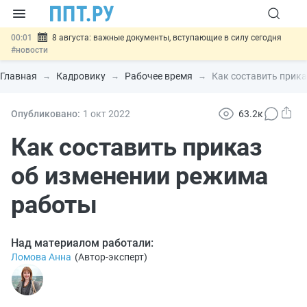
00:01
8 августа: важные документы, вступающие в силу сегодня
#новости
07.08
Подписан закон о блокировке продажи опасных товаров через
«Честный знак»
#новости
Главная
Кадровику
Рабочее время
Как составить прик
07.08
Дистанционную работу беременных пропишут в ТК РФ
#новости
07.08
Госпошлину за устранение ошибок в документах предлагают
Опубликовано:
1 окт
2022
63.2к
отменить
#новости
07.08
Важно
Разработают единые критерии трудовых и ГПХ-
Как составить приказ
отношений
#новости
об изменении режима
работы
Над материалом работали:
Ломова Анна
(
Автор-эксперт
)