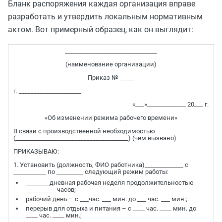
Бланк распоряжения каждая организация вправе
разработать и утвердить локальным нормативным
актом. Вот примерный образец, как он выглядит:
_______________________________
(наименование организации)
Приказ № _____
г. _____________________
«___»_____________ 20___ г.
«Об изменении режима рабочего времени»
В связи с производственной необходимостью
(______________________________________) (чем вызвано)
ПРИКАЗЫВАЮ:
1. Установить (должность, ФИО работника)_____________ с
___________ по _________ следующий режим работы:
________дневная рабочая неделя продолжительностью
__________ часов;
рабочий день – с ___час. ___ мин. до ___ час. ___ мин.;
перерыв для отдыха и питания – с ____ час. ____ мин. до
____ час. ____ мин.;