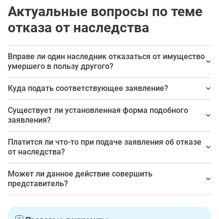
Актуальные вопросы по теме
отказа от наследства
Вправе ли один наследник отказаться от имущество
умершего в пользу другого?
Да.
Куда подать соответствующее заявление?
Нотариусу или уполномоченному должностному лицу
Существует ли установленная форма подобного
(ст. 37 Основ законодательства Российской
заявления?
Федерации о нотариате).
Нет. Пишите в свободной форме, можете попросить
Платится ли что-то при подаче заявления об отказе
помощи у нотариуса, он подскажет.
от наследства?
Да, оплачивается нотариальное действие
Может ли данное действие совершить
«Удостоверение отказа нотариусом». Стоимость
представитель?
зависит от региона: например, в Свердловской
Да, при наличии у него доверенности с
области региональный тариф будет 1000 руб.
соответствующими полномочиями.