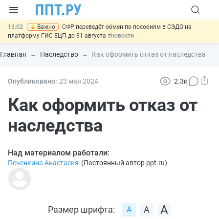
13:02
Важно
СФР переведёт обмен по пособиям в СЭДО на
платформу ГИС ЕЦП до 31 августа
#новости
12:20
Введут обязательное страхование банковских гарантий по
крупным госконтрактам
#новости
Главная
Наследство
Как оформить отказ от наследства
11:12
Закон об ИИ синхронизируют с Гражданским кодексом
#новости
10:08
Договоры займа под залог жилья предложили заверять у
Опубликовано:
23 мая 2024
2.3к
нотариуса
#новости
14:34
НМЦК на топливо: ФАС разъяснила порядок расчёта до конца
Как оформить отказ от
2026 года
#новости
наследства
Над материалом работали:
Печенкина Анастасия
(
Постоянный автор ppt.ru
)
Размер шрифта: