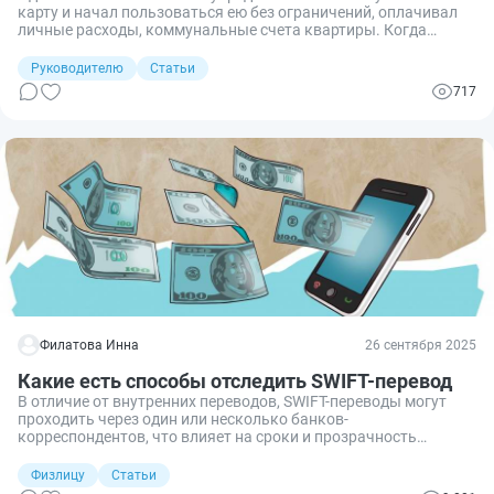
карту и начал пользоваться ею без ограничений, оплачивал
личные расходы, коммунальные счета квартиры. Когда
налоговая инспекция провела проверку, выяснилось, что
множество расчетных операций не имеет отношения к
Руководителю
Статьи
бизнесу. Одновременно банк заметил нарушение условий, и
717
расчетные операции попали под блокировку. Учредитель
получил штраф от налоговой и был вынужден срочно
разбираться с банком. Чтобы не попасть в подобную
ситуацию — разберем подробнее то, как оплачивать покупки
бизнес-картой правильно.
Филатова Инна
26 сентября 2025
Какие есть способы отследить SWIFT-перевод
В отличие от внутренних переводов, SWIFT-переводы могут
проходить через один или несколько банков-
корреспондентов, что влияет на сроки и прозрачность
движения средств. Чтобы избежать неопределённости и
быстрее понять, где находится перевод, важно знать, какие
Физлицу
Статьи
инструменты и данные помогают его отследить. Рассказываю