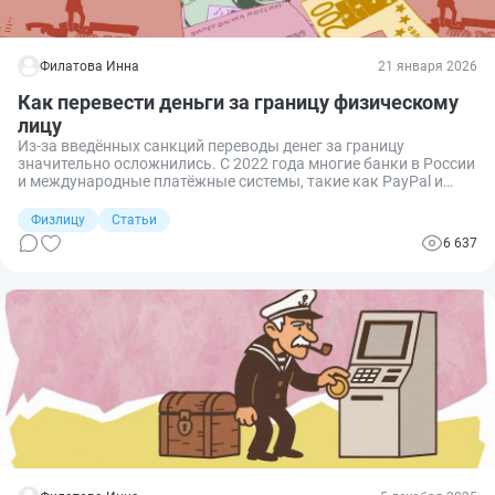
Филатова Инна
21 января 2026
Как перевести деньги за границу физическому
лицу
Из-за введённых санкций переводы денег за границу
значительно осложнились. С 2022 года многие банки в России
и международные платёжные системы, такие как PayPal и
Western Union, оказались под ограничениями. Однако всё ещё
существуют возможности для переводов в евро физлицам за
Физлицу
Статьи
границу. Разбираемся какие.
6 637