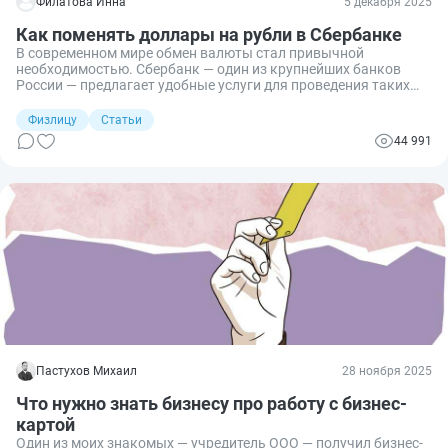
Филатова Инна
5 декабря 2025
Как поменять доллары на рубли в Сбербанке
В современном мире обмен валюты стал привычной
необходимостью. Сбербанк — один из крупнейших банков
России — предлагает удобные услуги для проведения таких
операций. В статье рассмотрены особенности валютного
обмена, требования, ограничения и советы для упрощения
Физлицу
Статьи
процесса.
44 991
Пастухов Михаил
28 ноября 2025
Что нужно знать бизнесу про работу с бизнес-
картой
Один из моих знакомых — учредитель ООО — получил бизнес-