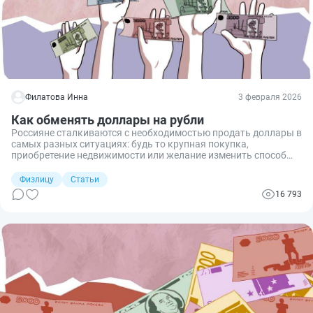
Филатова Инна
3 февраля 2026
Как обменять доллары на рубли
Россияне сталкиваются с необходимостью продать доллары в
самых разных ситуациях: будь то крупная покупка,
приобретение недвижимости или желание изменить способ
хранения средств — например, перевести их в юани или
положить на рублёвый депозит. В таких ситуациях требуется
Физлицу
Статьи
обмен валюты. Как его сделать — рассказываю.
16 793