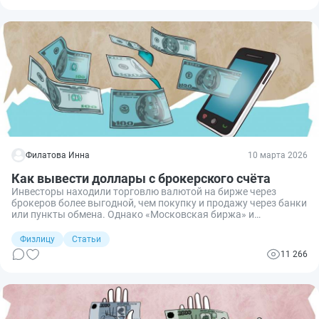
Филатова Инна
10 марта 2026
Как вывести доллары с брокерского счёта
Инвесторы находили торговлю валютой на бирже через
брокеров более выгодной, чем покупку и продажу через банки
или пункты обмена. Однако «Московская биржа» и
«Национальный клиринговый центр», входящий в группу
«Мосбиржи», подпали под санкции США, которые ограничили
Физлицу
Статьи
их деятельность. Эти изменения привели к приостановке
11 266
торгов валютами, такими, как доллар США и евро, что
усложнило процесс вывода валюты с брокерских счетов.
Разбираемся.