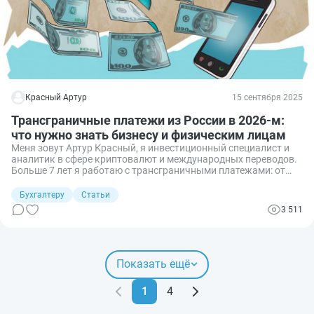
Красный Артур
15 сентября 2025
Трансграничные платежи из России в 2026-м:
что нужно знать бизнесу и физическим лицам
Меня зовут Артур Красный, я инвестиционный специалист и
аналитик в сфере криптовалют и международных переводов.
Больше 7 лет я работаю с трансграничными платежами: от
инвестиций в азиатские стартапы до оплаты поставок
оборудования и вывода прибыли из зарубежных площадок.
Бухгалтеру
Статьи
3 511
Показать ещё
1
4