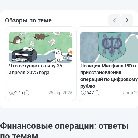
Обзоры по теме
Что вступает в силу 25
Позиция Минфина РФ о
апреля 2025 года
приостановлении
операций по цифровому
рублю
2.1к
25 апр 2025
647
2 апр 2
Финансовые операции: ответы
по темам