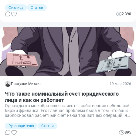
сделать. Разберёмся, что это за счёт, чем он отличается от
обычного и как работает.
Физлицу
Статьи
2 390
Пастухов Михаил
19 мая 2026
Что такое номинальный счет юридического
лица и как он работает
Однажды ко мне обратился клиент — собственник небольшой
биржи фриланса. Его главная проблема была в том, что банк
заблокировал расчётный счёт из-за транзитных операций. Я
посоветовал открыть номинальный счет для денежных
средств заказчиков. Рассказываю, что это за «зверь», чем
Руководителю
Статьи
номинальный счет отличается от обычного и как его
895
использовать.