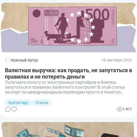
Красный Артур
18 сентября 2025
Валютная выручка: как продать, не запутаться в
правилах и не потерять деньги
Получаете оплату от иностранных партнёров и боитесь
запутаться в правилах валютного контроля? В этой статье
эксперт по международным переводам просто и понятно
объясняет, как экспортёру продать валютную выручку, не
нарваться на штрафы и не потерять деньги.
Бухгалтеру
Статьи
1 411