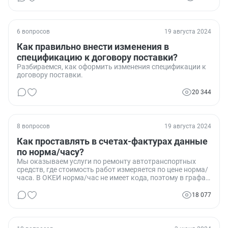
6 вопросов
19 августа 2024
Как правильно внести изменения в
спецификацию к договору поставки?
Разбираемся, как оформить изменения спецификации к
договору поставки.
20 344
8 вопросов
19 августа 2024
Как проставлять в счетах-фактурах данные
по норма/часу?
Мы оказываем услуги по ремонту автотранспортных
средств, где стоимость работ измеряется по цене норма/
часа. В ОКЕИ норма/час не имеет кода, поэтому в графах
2 и 2а выставляемых счетов-фактур мы ставим прочерк.
Один из наших контрагентов требует изменить данные в
18 077
графах 3 и 4 счетов-фактур, сославшись на
Постановление №1137. Как правильно заполнять эти
графы, и прав ли наш контрагент в своих требованиях?