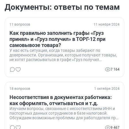
Документы: ответы по темам
11 вопросов
11 ноября 2024
Как правильно заполнить графы «Груз
принял» и «Груз получил» в ТОРГ-12 при
самовывозе товара?
У нас есть ситуация, когда товары забирают по
доверенности. Организации, которые получают товары,
не хотят расписываться в графе «Груз получил
грузополучатель». Они говорят, что это должен сделать
их кладовщик на складе. Мы считаем, что если у них есть
7 164
доверенность на получение товаров, они и являются
грузополучателями. Кто прав?
18 вопросов
1 октября 2024
Несоответствия в документах работника:
как оформлять, отчитываться и т.д.
Изучаем вопросы, связанные с несоответствием ИНН и
паспортных данных сотрудников в базе налоговой.
Обсуждаем возможные проблемы для работодателя при
сдаче отчетности и варианты их решения.
9 467