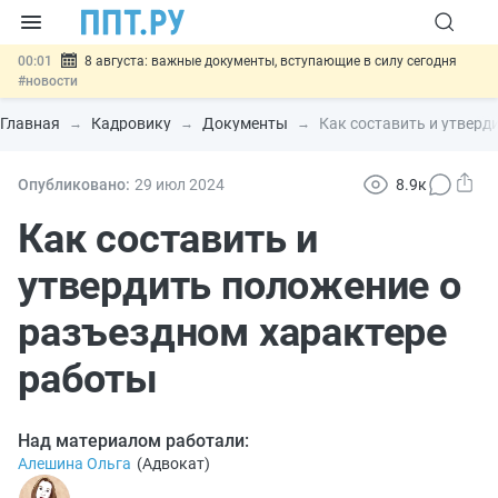
00:01
8 августа: важные документы, вступающие в силу сегодня
#новости
07.08
Подписан закон о блокировке продажи опасных товаров через
«Честный знак»
#новости
Главная
Кадровику
Документы
Как составить и утверд
07.08
Дистанционную работу беременных пропишут в ТК РФ
#новости
07.08
Госпошлину за устранение ошибок в документах предлагают
Опубликовано:
29 июл
2024
8.9к
отменить
#новости
07.08
Важно
Разработают единые критерии трудовых и ГПХ-
Как составить и
отношений
#новости
утвердить положение о
разъездном характере
работы
Над материалом работали:
Алешина Ольга
(
Адвокат
)