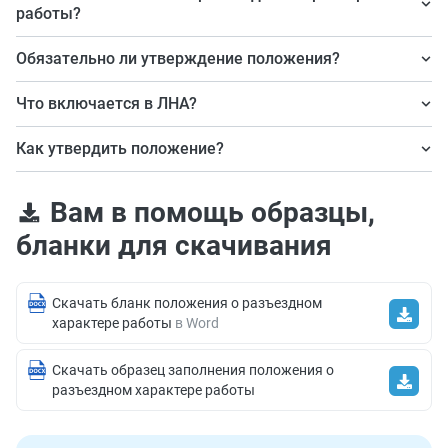
работы?
Это локальный акт, утверждаемый работодателем, с
Обязательно ли утверждение положения?
целью регламентации труда сотрудников, занятость
Нет, необязательно. Оно составляется по усмотрению
которых связана с разъездами, установления им
Что включается в ЛНА?
работодателя.
соответствующих гарантий и возмещения понесенных
Перечень профессий, работа по которым связана с
Как утвердить положение?
расходов.
разъездами; перечень расходов, возмещаемых
Утверждение производится приказом работодателя с
работодателем, и порядок их возмещения; надбавка
Вам в помощь образцы,
учетом мнения представительного органа работников,
за разъездной характер; порядок и формы отчетов о
если таковой действует в организации.
бланки для скачивания
проделанной работе.
Скачать бланк положения о разъездном
характере работы
в Word
Скачать образец заполнения положения о
разъездном характере работы