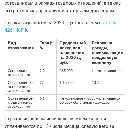
сотрудникам в рамках трудовых отношений, а также
по гражданско-правовым и авторским договорам.
Ставки соцвзносов на 2020 г. установлены в
статье
426 НК РФ
.
Вид
Тариф,
Предельный
Ставка на
страхования
%
доход для
доходы,
начисления
превышающие
на 2020 г.,
предельную
руб.
величину
Социальное
2,9
865 000
Не уплачивается
страхование
Обязательное
22
1 150 000
10 %
пенсионное
страхование
Обязательное
5,1
Не установлен, сбор уплачивается
медицинское
со всех облагаемых доходов
страхование
Страховые взносы исчисляются ежемесячно и
уплачиваются до 15 числа месяца, следующего за