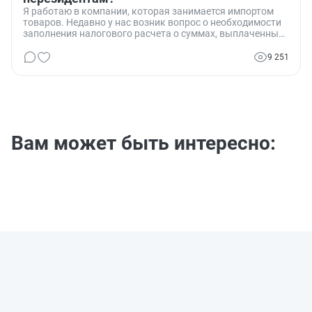
Я работаю в компании, которая занимается импортом
товаров. Недавно у нас возник вопрос о необходимости
заполнения налогового расчета о суммах, выплаченных
нерезидентам. Мы хотели бы уточнить, обязаны ли мы,
как импортеры, заполнять этот документ, и если да, то
9 251
какие конкретно разделы и за какой период? Этот
вопрос стал особенно актуальным в свете последних
изменений в налоговом законодательстве.
Вам может быть интересно: