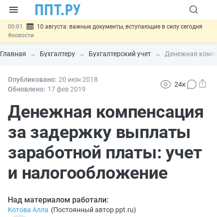
00:01
10 августа: важные документы, вступающие в силу сегодня
#новости
07.08
Подписан закон о блокировке продажи опасных товаров через
«Честный знак»
#новости
Главная
Бухгалтеру
Бухгалтерский учет
Денежная компе
07.08
Дистанционную работу беременных пропишут в ТК РФ
#новости
07.08
Опубликовано:
Госпошлину за устранение ошибок в документах предлагают
20 июн
2018
24к
отменить
#новости
Обновлено:
17 фев
2019
07.08
Важно
Разработают единые критерии трудовых и ГПХ-
отношений
Денежная компенсация
#новости
за задержку выплаты
заработной платы: учет
и налогообложение
Над материалом работали:
Котова Алла
(
Постоянный автор ppt.ru
)