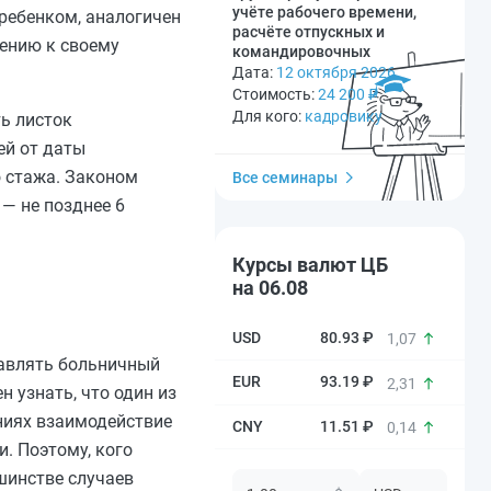
учёте рабочего времени,
 ребенком, аналогичен
расчёте отпускных и
шению к своему
командировочных
Дата:
12 октября 2026
Стоимость:
24 200
₽
Для кого:
кадровику
ь листок
ей от даты
о стажа. Законом
Все семинары
— не позднее 6
Курсы валют ЦБ
на 06.08
80.93 ₽
1,07
равлять больничный
93.19 ₽
2,31
 узнать, что один из
аниях взаимодействие
11.51 ₽
0,14
. Поэтому, кого
шинстве случаев