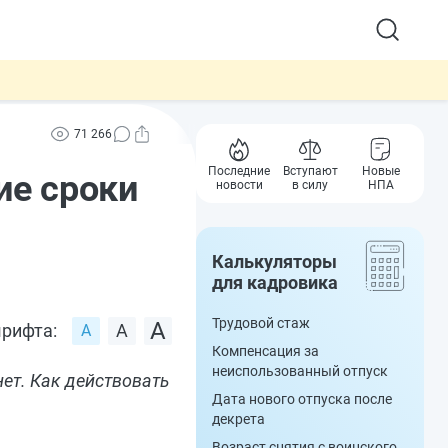
71 266
Последние
Вступают
Новые
ие сроки
новости
в силу
НПА
Калькуляторы
для кадровика
Трудовой стаж
рифта:
Компенсация за
неиспользованный отпуск
нет. Как действовать
Дата нового отпуска после
декрета
Возраст снятия с воинского