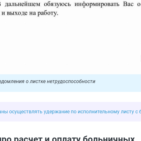
едомления о листке нетрудоспособности
аны осуществлять удержание по исполнительному листу с 
про расчет и оплату больничных