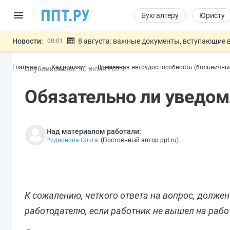
Бухгалтеру
Юристу
Новости:
8 августа: важные документы, вступающие в
00:01
Подписан закон о блокировке продажи опасны
07.08
Главная
Кадровику
Временная нетрудоспособность (больничны
Опубликовано:
30 июн
я
2023
Дистанционную работу беременных пропишут 
07.08
Госпошлину за устранение ошибок в документ
07.08
Обязательно ли уведом
Разработают единые критерии труд
07.08
Важно
Над материалом работали:
Родионова Ольга
(
Постоянный автор ppt.ru
)
К сожалению, четкого ответа на вопрос, долже
работодателю, если работник не вышел на рабо