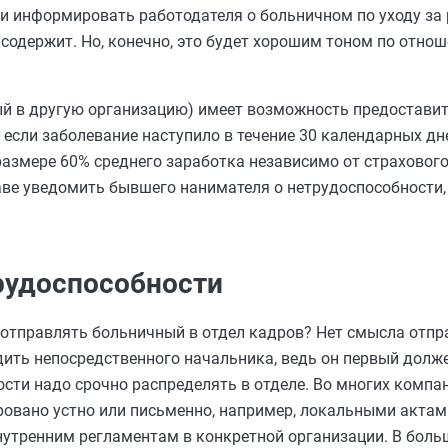
 ли информировать работодателя о больничном по уходу за
 содержит. Но, конечно, это будет хорошим тоном по отно
ый в другую организацию) имеет возможность предоставит
если заболевание наступило в течение 30 календарных дн
размере 60% среднего заработка независимо от страховог
аве уведомить бывшего нанимателя о нетрудоспособности, 
трудоспособности
 отправлять больничный в отдел кадров? Нет смысла отп
ить непосредственного начальника, ведь он первый должен
ности надо срочно распределять в отделе. Во многих комп
вано устно или письменно, например, локальными актами
нутренним регламентам в конкретной организации. В боль