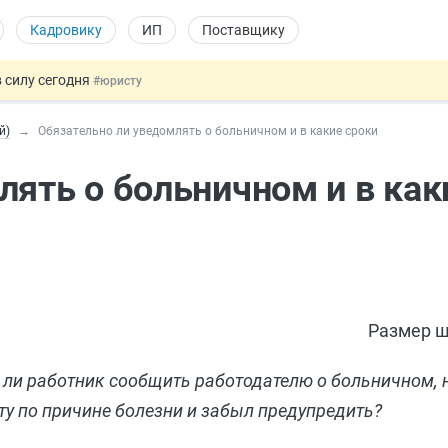
Кадровику
ИП
Поставщику
 силу сегодня
#юристу
х товаров через «Честный знак»
#юристу
й)
Обязательно ли уведомлять о больничном и в какие сроки
в ТК РФ
#кадровику
ах предлагают отменить
#физлицу
лять о больничном и в как
овых и ГПХ-отношений
#кадровику
Размер ш
н ли работник сообщить работодателю о больничном, 
ту по причине болезни и забыл предупредить?