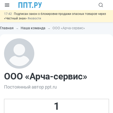
17:42
Подписан закон о блокировке продажи опасных товаров через
«Честный знак»
#новости
17:17
Дистанционную работу беременных пропишут в ТК РФ
#новости
Главная
Наша команда
ООО «Арча-сервис»
16:02
Госпошлину за устранение ошибок в документах предлагают
отменить
#новости
15:25
Изменят правила контроля за подрядчиками ИЖС с эскроу-
счетами
#новости
11:31
Важно
Разработают единые критерии трудовых и ГПХ-
отношений
#новости
ООО «Арча-сервис»
Постоянный автор ppt.ru
1