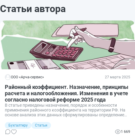
Статьи автора
ООО «Арча-сервис»
27 марта 2025
Районный коэффициент. Назначение, принципы
расчета и налогообложения. Изменения в учете
согласно налоговой реформе 2025 года
В статье приведены назначение, порядок и особенности
применения районного коэффициента на территории РФ. На
основе анализа этих данных сформулированы определение
районного коэффициента и значение понятий, с ним
связанных. Статья исследует правила расчета районного
Бухгалтеру
Статьи
коэффициента и его налогообложения в современных
1 669
условиях на основании вступивших в силу изменений