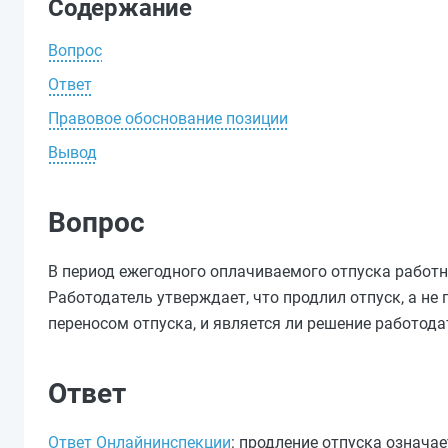
Содержание
Вопрос
Ответ
Правовое обоснование позиции
Вывод
Вопрос
В период ежегодного оплачиваемого отпуска работни
Работодатель утверждает, что продлил отпуск, а не
переносом отпуска, и является ли решение работод
Ответ
Ответ Онлайнинспекции
: продление отпуска означа