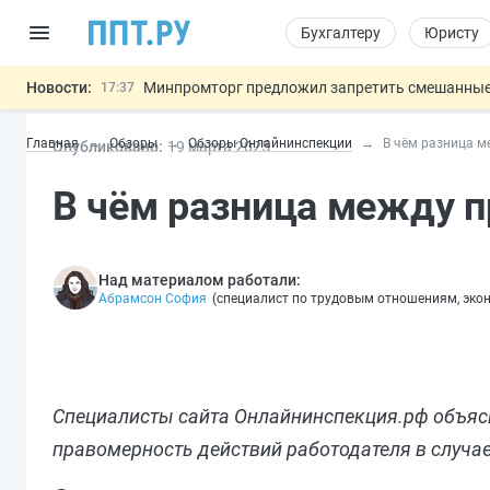
Бухгалтеру
Юристу
Новости:
Минпромторг предложил запретить смешанные
17:37
Подписан указ об отмене спецрежима для вкла
17:13
Главная
Обзоры
Обзоры Онлайнинспекции
В чём разница м
Опубликовано:
19 мар
та
2025
Возврат денег за риелторские услуги при неде
16:30
МВД запускает автоматическое аннулирование
15:51
В чём разница между п
Обеспечительный платёж СПОТ могу
13:48
Важно
Над материалом работали:
Абрамсон София
(
специалист по трудовым отношениям, эко
Специалисты сайта Онлайнинспекция.рф объясн
правомерность действий работодателя в случае,