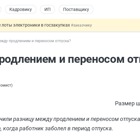
Кадровику
ИП
Поставщику
 лоты электроники в госзакупках
#заказчику
дов физлиц из недружественных стран
#бухгалтеру
ежду продлением и переносом отпуска?
йствительных сделках: инициатива
#юристу
 патента иностранцев за неуплату НДФЛ
#кадровику
родлением и переносом от
т заменить банковской гарантией
#бухгалтеру
номист
)
Размер ш
или разницу между продлением и переносом отпуска
 когда работник заболел в период отпуска.