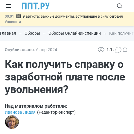
00:01
9 августа: важные документы, вступающие в силу сегодня
#новости
07.08
Подписан закон о блокировке продажи опасных товаров через
«Честный знак»
#новости
Главная
Обзоры
Обзоры Онлайнинспекции
Как получит
07.08
Дистанционную работу беременных пропишут в ТК РФ
#новости
07.08
Госпошлину за устранение ошибок в документах предлагают
Опубликовано:
6 апр
2024
1.1к
отменить
#новости
07.08
Важно
Разработают единые критерии трудовых и ГПХ-
Как получить справку о
отношений
#новости
заработной плате после
увольнения?
Над материалом работали:
Иванова Лидия
(
Редактор-эксперт
)