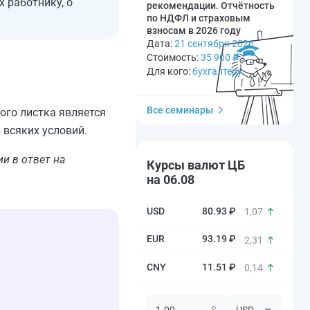
 работнику, о
рекомендации. Отчётность
по НДФЛ и страховым
взносам в 2026 году
Дата:
21 сентября 2026
Стоимость:
35 900
₽
Для кого:
бухгалтеру
Все семинары
ого листка является
 всяких условий.
и в ответ на
Курсы валют ЦБ
на 06.08
80.93 ₽
1,07
93.19 ₽
2,31
11.51 ₽
0,14
$