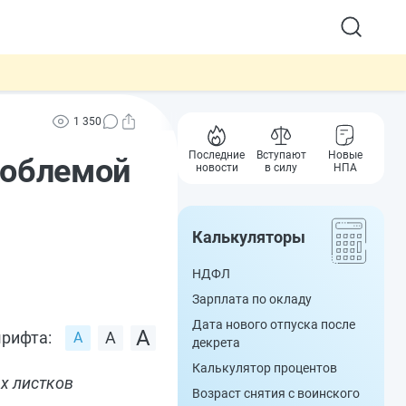
1 350
Последние
Вступают
Новые
роблемой
новости
в силу
НПА
Калькуляторы
НДФЛ
Зарплата по окладу
Дата нового отпуска после
рифта:
декрета
Калькулятор процентов
х листков
Возраст снятия с воинского