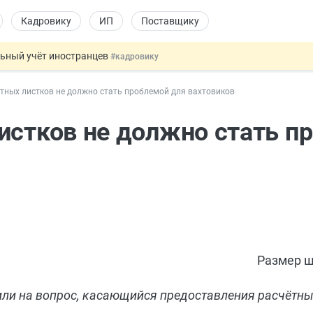
Кадровику
ИП
Поставщику
льный учёт иностранцев
#кадровику
 налоговые органы
#бухгалтеру
тных листков не должно стать проблемой для вахтовиков
овых и ГПХ-отношений
#кадровику
ошении военных и ветеранов
#юристу
истков не должно стать п
 данных россиян для обучения ИИ
#юристу
Размер ш
ли на вопрос, касающийся предоставления расчётны