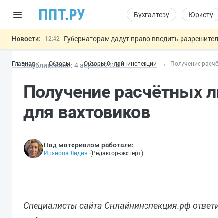
Бухгалтеру
Юристу
Новости:
Губернаторам дадут право вводить разрешите
12:42
ФНС изменит правила рассмотрения жалоб на
12:05
Главная
Обзоры
Обзоры Онлайнинспекции
Получение расчё
Опубликовано:
4 апр
еля
2024
Разработают единые критерии труд
11:31
Важно
Ужесточат наказание за мошенничество в отн
10:48
Получение расчётных л
Могут разрешить использование персональных
13:16
для вахтовиков
Над материалом работали:
Иванова Лидия
(
Редактор-эксперт
)
Специалисты сайта Онлайнинспекция.рф ответи