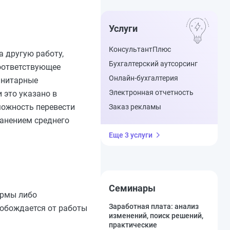
Услуги
КонсультантПлюс
а другую работу,
Бухгалтерский аутсорсинг
оответствующее
Онлайн-бухгалтерия
анитарные
Электронная отчетность
 это указано в
можность перевести
Заказ рекламы
ранением среднего
Еще 3 услуги
Семинары
ормы либо
Заработная плата: анализ
вобождается от работы
изменений, поиск решений,
практические