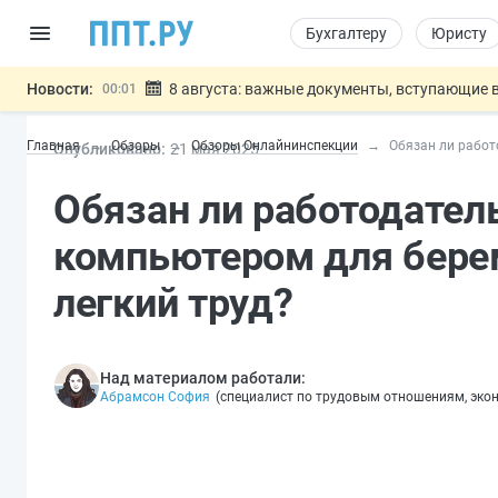
Бухгалтеру
Юристу
Новости:
8 августа: важные документы, вступающие в
00:01
Подписан закон о блокировке продажи опасны
07.08
Главная
Обзоры
Обзоры Онлайнинспекции
Обязан ли работ
Опубликовано:
21 мая 2025
Дистанционную работу беременных пропишут 
07.08
Госпошлину за устранение ошибок в документ
07.08
Обязан ли работодател
Разработают единые критерии труд
07.08
Важно
компьютером для берем
легкий труд?
Над материалом работали:
Абрамсон София
(
специалист по трудовым отношениям, эко