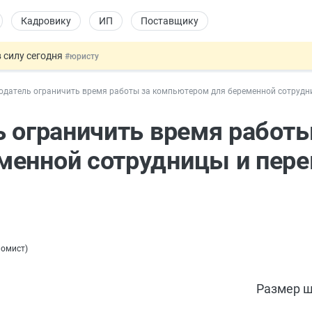
Кадровику
ИП
Поставщику
 силу сегодня
#юристу
х товаров через «Честный знак»
#юристу
одатель ограничить время работы за компьютером для беременной сотрудниц
в ТК РФ
#кадровику
ах предлагают отменить
#физлицу
ь ограничить время работы
овых и ГПХ-отношений
#кадровику
енной сотрудницы и пере
номист
)
Размер ш