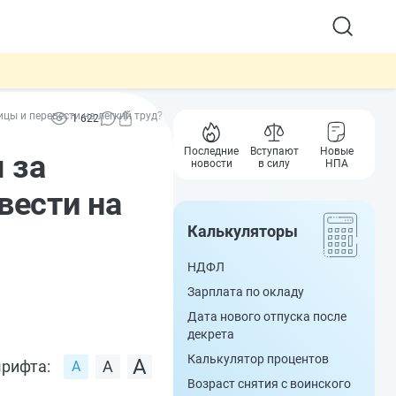
ы и перевести на легкий труд?
1 622
Последние
Вступают
Новые
 за
новости
в силу
НПА
вести на
Калькуляторы
НДФЛ
Зарплата по окладу
Дата нового отпуска после
декрета
Калькулятор процентов
рифта:
Возраст снятия с воинского