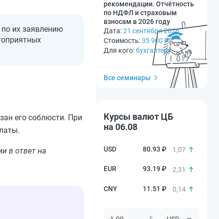
рекомендации. Отчётность
по НДФЛ и страховым
взносам в 2026 году
по их заявлению
Дата:
21 сентября 2026
гоприятных
Стоимость:
35 900
₽
Для кого:
бухгалтеру
Все семинары
Курсы валют ЦБ
зан его соблюсти. При
на 06.08
латы.
80.93 ₽
1,07
и в ответ на
93.19 ₽
2,31
11.51 ₽
0,14
$