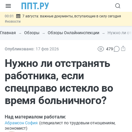
00:01
7 августа: важные документы, вступающие в силу сегодня
#новости
06.08
Минпромторг предложил запретить смешанные лоты
электроники в госзакупках
#новости
Главная
Обзоры
Обзоры Онлайнинспекции
Нужно ли от
06.08
Подписан указ об отмене спецрежима для вкладов физлиц из
недружественных стран
#новости
06.08
Возврат денег за риелторские услуги при недействительных
Опубликовано:
17 фев
2026
479
сделках: инициатива
#новости
06.08
Важно
Обеспечительный платёж СПОТ могут заменить
Нужно ли отстранять
банковской гарантией
#новости
работника, если
спецправо истекло во
время больничного?
Над материалом работали:
Абрамсон София
(
специалист по трудовым отношениям,
экономист
)