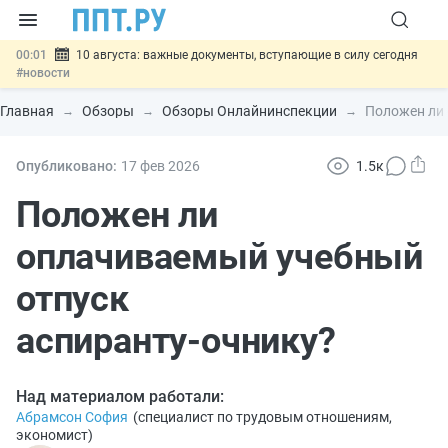
00:01
10 августа: важные документы, вступающие в силу сегодня
#новости
07.08
Подписан закон о блокировке продажи опасных товаров через
«Честный знак»
#новости
Главная
Обзоры
Обзоры Онлайнинспекции
Положен ли 
07.08
Дистанционную работу беременных пропишут в ТК РФ
#новости
07.08
Госпошлину за устранение ошибок в документах предлагают
Опубликовано:
17 фев
2026
1.5к
отменить
#новости
07.08
Важно
Разработают единые критерии трудовых и ГПХ-
Положен ли
отношений
#новости
оплачиваемый учебный
отпуск
аспиранту‑очнику?
Над материалом работали:
Абрамсон София
(
специалист по трудовым отношениям,
экономист
)