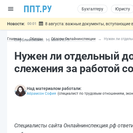
Бухгалтеру
Юристу
Новости:
8 августа: важные документы, вступающие в
00:01
Подписан закон о блокировке продажи опасны
07.08
Главная
Обзоры
Обзоры Онлайнинспекции
Нужен ли отдель
Опубликовано:
16 мая 2025
Дистанционную работу беременных пропишут 
07.08
Госпошлину за устранение ошибок в документ
07.08
Нужен ли отдельный д
Разработают единые критерии труд
07.08
Важно
слежения за работой с
Над материалом работали:
Абрамсон София
(
специалист по трудовым отношениям, эко
Специалисты сайта Онлайнинспекция.рф ответил