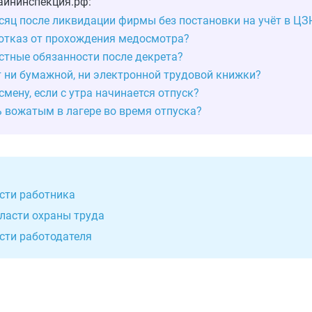
айнинспекция.рф:
сяц после ликвидации фирмы без постановки на учёт в ЦЗ
 отказ от прохождения медосмотра?
стные обязанности после декрета?
ет ни бумажной, ни электронной трудовой книжки?
мену, если с утра начинается отпуск?
ь вожатым в лагере во время отпуска?
ости работника
бласти охраны труда
ости работодателя