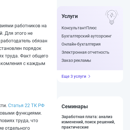
Услуги
твиями работников на
КонсультантПлюс
. Для этого не
Бухгалтерский аутсорсинг
 работодатель обязан
Онлайн-бухгалтерия
установлен порядок
Электронная отчетность
х труда. Факт общего
Заказ рекламы
накомления с каждым
Еще 3 услуги
сти.
Статья 22 ТК РФ
Семинары
удовыми функциями.
Заработная плата: анализ
овиях труда, что
изменений, поиск решений,
практические
ие отдельного