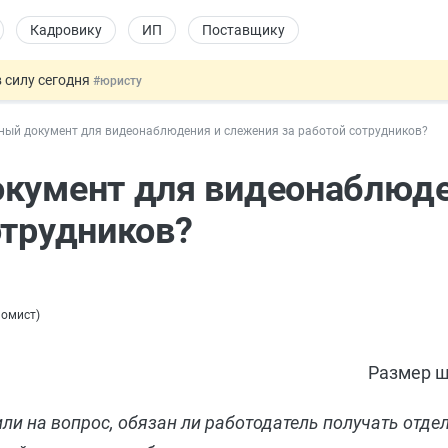
Кадровику
ИП
Поставщику
 силу сегодня
#юристу
х товаров через «Честный знак»
#юристу
ный документ для видеонаблюдения и слежения за работой сотрудников?
в ТК РФ
#кадровику
ах предлагают отменить
#физлицу
окумент для видеонаблюде
овых и ГПХ-отношений
#кадровику
отрудников?
номист
)
Размер ш
и на вопрос, обязан ли работодатель получать отде