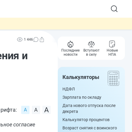
1 446
Последние
Вступают
Новые
ния и
новости
в силу
НПА
Калькуляторы
НДФЛ
Зарплата по окладу
Дата нового отпуска после
рифта:
декрета
Калькулятор процентов
льное согласие
Возраст снятия с воинского