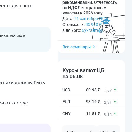
рекомендации. Отчётность
ует отдельного
по НДФЛ и страховым
взносам в 2026 году
Дата:
21 сентября 2026
Стоимость:
35 900
₽
Для кого:
бухгалтеру
ринимаемыми
Все семинары
Курсы валют ЦБ
на 06.08
ботники должны быть
80.93 ₽
1,07
93.19 ₽
2,31
и в ответ на
11.51 ₽
0,14
$