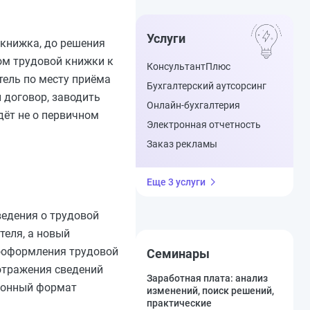
Услуги
я книжка, до решения
ом трудовой книжки к
КонсультантПлюс
тель по месту приёма
Бухгалтерский аутсорсинг
 договор, заводить
Онлайн-бухгалтерия
дёт не о первичном
Электронная отчетность
Заказ рекламы
Еще 3 услуги
ведения о трудовой
теля, а новый
мооформления трудовой
Семинары
отражения сведений
Заработная плата: анализ
тронный формат
изменений, поиск решений,
практические