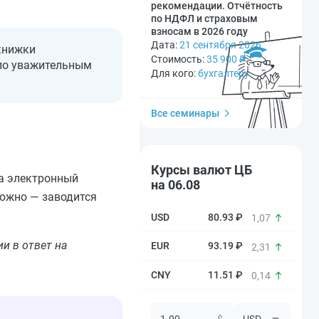
рекомендации. Отчётность
по НДФЛ и страховым
взносам в 2026 году
Дата:
21 сентября 2026
 книжки
Стоимость:
35 900
₽
 по уважительным
Для кого:
бухгалтеру
Все семинары
Курсы валют ЦБ
на электронный
на 06.08
можно — заводится
80.93 ₽
1,07
и в ответ на
93.19 ₽
2,31
11.51 ₽
0,14
$