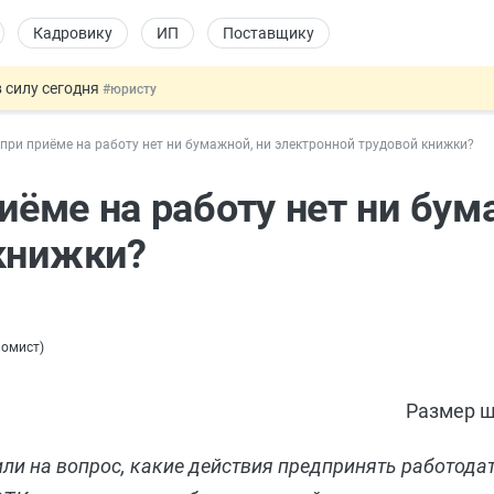
Кадровику
ИП
Поставщику
 силу сегодня
#юристу
 лоты электроники в госзакупках
#заказчику
и при приёме на работу нет ни бумажной, ни электронной трудовой книжки?
дов физлиц из недружественных стран
#бухгалтеру
йствительных сделках: инициатива
#юристу
риёме на работу нет ни бум
т заменить банковской гарантией
#бухгалтеру
книжки?
номист
)
Размер ш
и на вопрос, какие действия предпринять работодат