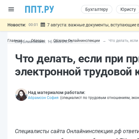
Бухгалтеру
Юристу
Новости:
7 августа: важные документы, вступающие в
00:01
Минпромторг предложил запретить смешанные
06.08
Главная
Обзоры
Обзоры Онлайнинспекции
Что делать, есл
Опубликовано:
16 мая 2025
Подписан указ об отмене спецрежима для вкла
06.08
Возврат денег за риелторские услуги при неде
06.08
Что делать, если при п
Обеспечительный платёж СПОТ могу
06.08
Важно
электронной трудовой 
Над материалом работали:
Абрамсон София
(
специалист по трудовым отношениям, эко
Специалисты сайта Онлайнинспекция.рф ответил