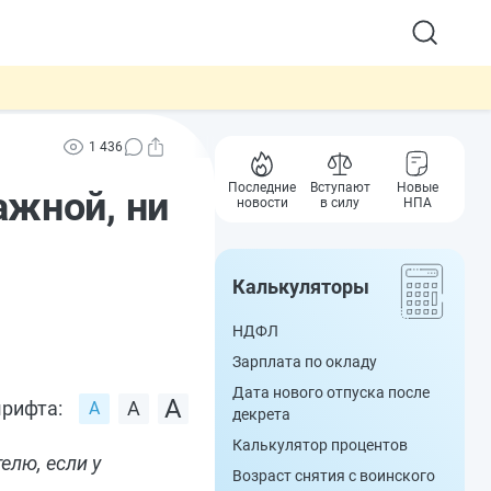
1 436
Последние
Вступают
Новые
ажной, ни
новости
в силу
НПА
Калькуляторы
НДФЛ
Зарплата по окладу
Дата нового отпуска после
рифта:
декрета
Калькулятор процентов
елю, если у
Возраст снятия с воинского