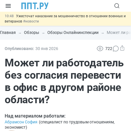
10:48
Ужесточат наказание за мошенничество в отношении военных и
ветеранов
#новости
10:00
Введут маркировку и идентификацию игроков в видеоиграх
#новости
Главная
Обзоры
Обзоры Онлайнинспекции
Может ли ра
09:13
ЕГЭ могут отменить и заменить государственной итоговой
аттестацией
#новости
00:01
7 августа: важные документы, вступающие в силу сегодня
Опубликовано:
30 янв
2026
722
#новости
11:31
Важно
Разработают единые критерии трудовых и ГПХ-
Может ли работодатель
отношений
#новости
без согласия перевести
в офис в другом районе
области?
Над материалом работали:
Абрамсон София
(
специалист по трудовым отношениям,
экономист
)