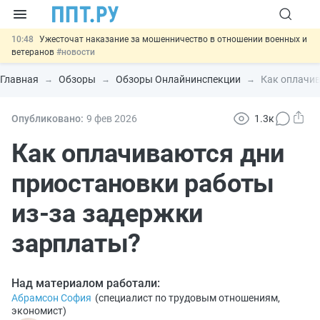
10:48
Ужесточат наказание за мошенничество в отношении военных и
ветеранов
#новости
10:00
Введут маркировку и идентификацию игроков в видеоиграх
#новости
Главная
Обзоры
Обзоры Онлайнинспекции
Как оплачив
09:13
ЕГЭ могут отменить и заменить государственной итоговой
аттестацией
#новости
00:01
7 августа: важные документы, вступающие в силу сегодня
Опубликовано:
9 фев
2026
1.3к
#новости
11:31
Важно
Разработают единые критерии трудовых и ГПХ-
Как оплачиваются дни
отношений
#новости
приостановки работы
из‑за задержки
зарплаты?
Над материалом работали:
Абрамсон София
(
специалист по трудовым отношениям,
экономист
)