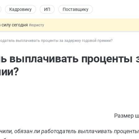
Кадровику
ИП
Поставщику
 силу сегодня
#юристу
 лоты электроники в госзакупках
#заказчику
одатель выплачивать проценты за задержку годовой премии?
дов физлиц из недружественных стран
#бухгалтеру
йствительных сделках: инициатива
#юристу
ь выплачивать проценты 
т заменить банковской гарантией
#бухгалтеру
мии?
Размер ш
или, обязан ли работодатель выплачивать проценты