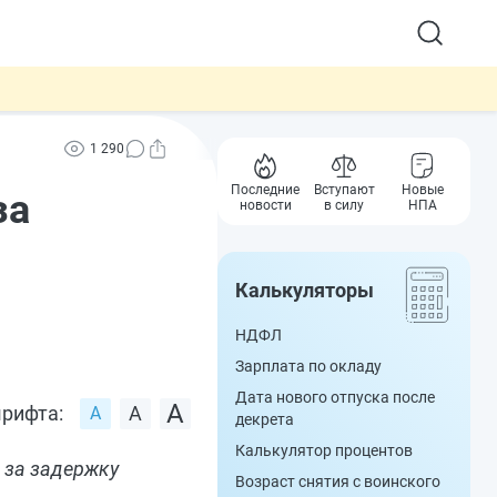
1 290
Последние
Вступают
Новые
за
новости
в силу
НПА
Калькуляторы
НДФЛ
Зарплата по окладу
Дата нового отпуска после
рифта:
декрета
Калькулятор процентов
 за задержку
Возраст снятия с воинского