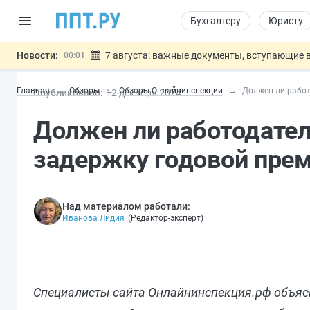
Бухгалтеру
Юристу
Новости:
7 августа: важные документы, вступающие в
00:01
Минпромторг предложил запретить смешанные
06.08
Главная
Обзоры
Обзоры Онлайнинспекции
Должен ли работ
Опубликовано:
12 дек
абря
2024
Подписан указ об отмене спецрежима для вкла
06.08
Возврат денег за риелторские услуги при неде
06.08
Должен ли работодател
Обеспечительный платёж СПОТ могу
06.08
Важно
задержку годовой пре
Над материалом работали:
Иванова Лидия
(
Редактор-эксперт
)
Специалисты сайта Онлайнинспекция.рф объясн