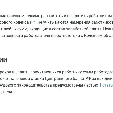
втоматическом режиме рассчитать и выплатить работникам
удового кодекса РФ. Не учитываются намерения работников
т любых сумм, входящих в состав заработной платы. Невы
тственности работодателя в соответствии с Кодексом об 
ии
 сроков выплаты причитающихся работнику сумм работода
ятой от ключевой ставки Центрального банка РФ за кажды
рудового законодательства предусмотрены частью 1
стать
ателя.