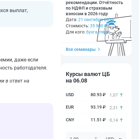
рекомендации. Отчётность
по НДФЛ и страховым
хся выплат,
взносам в 2026 году
Дата:
21 сентября 2026
Стоимость:
35 900
₽
Для кого:
бухгалтеру
Все семинары
емии, даже если
ность работодателя.
Курсы валют ЦБ
на 06.08
и в ответ на
80.93 ₽
1,07
93.19 ₽
2,31
11.51 ₽
0,14
$