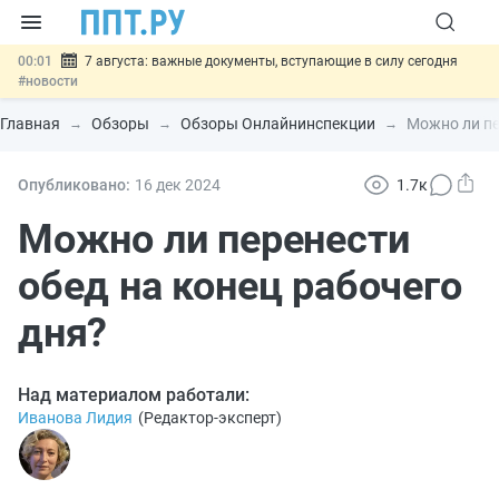
00:01
7 августа: важные документы, вступающие в силу сегодня
#новости
06.08
Минпромторг предложил запретить смешанные лоты
электроники в госзакупках
#новости
Главная
Обзоры
Обзоры Онлайнинспекции
Можно ли пе
06.08
Подписан указ об отмене спецрежима для вкладов физлиц из
недружественных стран
#новости
06.08
Возврат денег за риелторские услуги при недействительных
Опубликовано:
16 дек
2024
1.7к
сделках: инициатива
#новости
06.08
Важно
Обеспечительный платёж СПОТ могут заменить
Можно ли перенести
банковской гарантией
#новости
обед на конец рабочего
дня?
Над материалом работали:
Иванова Лидия
(
Редактор-эксперт
)