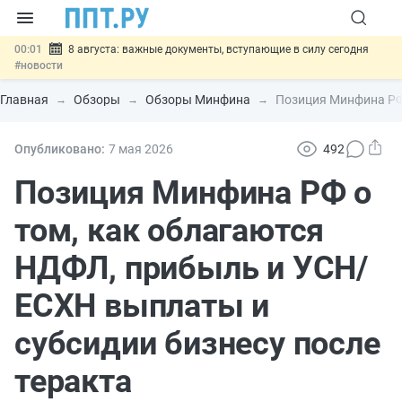
00:01
8 августа: важные документы, вступающие в силу сегодня
#новости
07.08
Подписан закон о блокировке продажи опасных товаров через
«Честный знак»
#новости
Главная
Обзоры
Обзоры Минфина
Позиция Минфина РФ 
07.08
Дистанционную работу беременных пропишут в ТК РФ
#новости
07.08
Госпошлину за устранение ошибок в документах предлагают
Опубликовано:
7 мая 2026
492
отменить
#новости
07.08
Важно
Разработают единые критерии трудовых и ГПХ-
Позиция Минфина РФ о
отношений
#новости
том, как облагаются
НДФЛ, прибыль и УСН/
ЕСХН выплаты и
субсидии бизнесу после
теракта