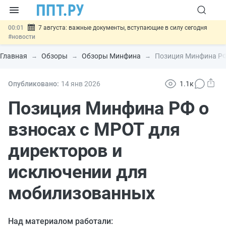
00:01
7 августа: важные документы, вступающие в силу сегодня
#новости
06.08
Минпромторг предложил запретить смешанные лоты
электроники в госзакупках
#новости
Главная
Обзоры
Обзоры Минфина
Позиция Минфина РФ
06.08
Подписан указ об отмене спецрежима для вкладов физлиц из
недружественных стран
#новости
06.08
Возврат денег за риелторские услуги при недействительных
Опубликовано:
14 янв
2026
1.1к
сделках: инициатива
#новости
06.08
Важно
Обеспечительный платёж СПОТ могут заменить
Позиция Минфина РФ о
банковской гарантией
#новости
взносах с МРОТ для
директоров и
исключении для
мобилизованных
Над материалом работали: