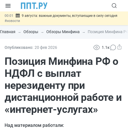
00:01
9 августа: важные документы, вступающие в силу сегодня
#новости
07.08
Подписан закон о блокировке продажи опасных товаров через
«Честный знак»
#новости
Главная
Обзоры
Обзоры Минфина
Позиция Минфина РФ 
07.08
Дистанционную работу беременных пропишут в ТК РФ
#новости
07.08
Госпошлину за устранение ошибок в документах предлагают
Опубликовано:
20 фев
2026
1.1к
отменить
#новости
07.08
Важно
Разработают единые критерии трудовых и ГПХ-
Позиция Минфина РФ о
отношений
#новости
НДФЛ с выплат
нерезиденту при
дистанционной работе и
«интернет-услугах»
Над материалом работали: