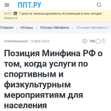
00:01
7 августа: важные документы, вступающие в силу сегодня
#новости
06.08
Минпромторг предложил запретить смешанные лоты
электроники в госзакупках
#новости
Главная
Обзоры
Обзоры Минфина
Позиция Минфина РФ 
06.08
Подписан указ об отмене спецрежима для вкладов физлиц из
недружественных стран
#новости
06.08
Возврат денег за риелторские услуги при недействительных
Опубликовано:
19 фев
2026
766
сделках: инициатива
#новости
06.08
Важно
Обеспечительный платёж СПОТ могут заменить
Позиция Минфина РФ о
банковской гарантией
#новости
том, когда услуги по
спортивным и
физкультурным
мероприятиям для
населения