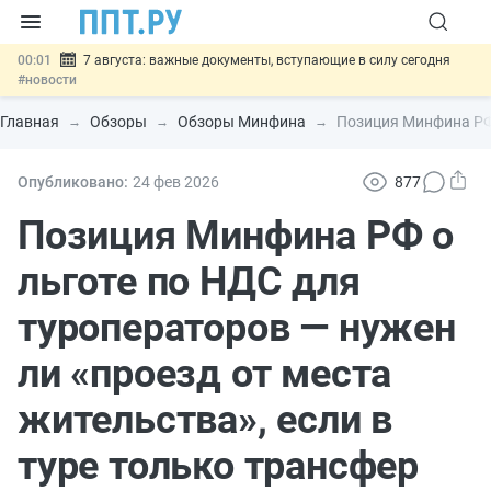
00:01
7 августа: важные документы, вступающие в силу сегодня
#новости
06.08
Минпромторг предложил запретить смешанные лоты
электроники в госзакупках
#новости
Главная
Обзоры
Обзоры Минфина
Позиция Минфина РФ 
06.08
Подписан указ об отмене спецрежима для вкладов физлиц из
недружественных стран
#новости
06.08
Возврат денег за риелторские услуги при недействительных
Опубликовано:
24 фев
2026
877
сделках: инициатива
#новости
06.08
Важно
Обеспечительный платёж СПОТ могут заменить
Позиция Минфина РФ о
банковской гарантией
#новости
льготе по НДС для
туроператоров — нужен
ли «проезд от места
жительства», если в
туре только трансфер