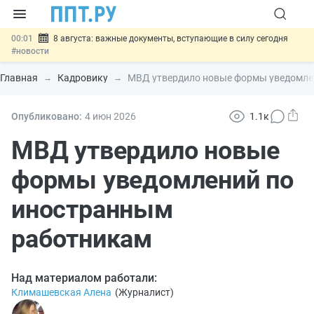
00:01
8 августа: важные документы, вступающие в силу сегодня
#новости
07.08
Подписан закон о блокировке продажи опасных товаров через
«Честный знак»
#новости
Главная
Кадровику
МВД утвердило новые формы уведомле
07.08
Дистанционную работу беременных пропишут в ТК РФ
#новости
07.08
Госпошлину за устранение ошибок в документах предлагают
Опубликовано:
4 июн
2026
1.1к
отменить
#новости
07.08
Важно
Разработают единые критерии трудовых и ГПХ-
МВД утвердило новые
отношений
#новости
формы уведомлений по
иностранным
работникам
Над материалом работали:
Климашевская Алена
(
Журналист
)