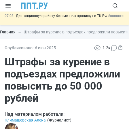
07.08
Дистанционную работу беременных пропишут в ТК РФ
#новости
07.08
Госпошлину за устранение ошибок в документах предлагают
отменить
#новости
Главная
Штрафы за курение в подъездах предложили повысить 
07.08
Важно
Разработают единые критерии трудовых и ГПХ-
отношений
#новости
00:01
8 августа: важные документы, вступающие в силу сегодня
Опубликовано:
6 июн
2025
1.2к
#новости
07.08
Подписан закон о блокировке продажи опасных товаров через
Штрафы за курение в
«Честный знак»
#новости
подъездах предложили
повысить до 50 000
рублей
Над материалом работали:
Климашевская Алена
(
Журналист
)