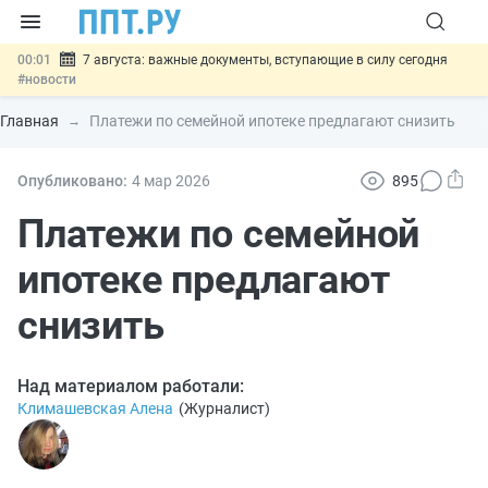
00:01
7 августа: важные документы, вступающие в силу сегодня
#новости
06.08
Минпромторг предложил запретить смешанные лоты
электроники в госзакупках
#новости
Главная
Платежи по семейной ипотеке предлагают снизить
06.08
Подписан указ об отмене спецрежима для вкладов физлиц из
недружественных стран
#новости
06.08
Возврат денег за риелторские услуги при недействительных
Опубликовано:
4 мар
2026
895
сделках: инициатива
#новости
06.08
Важно
Обеспечительный платёж СПОТ могут заменить
Платежи по семейной
банковской гарантией
#новости
ипотеке предлагают
снизить
Над материалом работали:
Климашевская Алена
(
Журналист
)