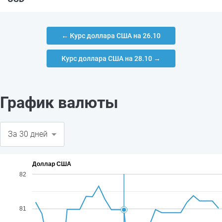
← Курс доллара США на 26.10
Курс доллара США на 28.10 →
График валюты
Доллар США
82
81