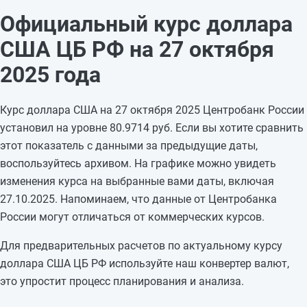
25.10.2025
80,9714
-0,2977
Официальный курс доллара
24.10.2025
81,2691
-0,3859
США ЦБ РФ на 27 октября
23.10.2025
81,655
+0,3074
22.10.2025
81,3476
-0,0107
2025 года
21.10.2025
81,3583
+0,3748
20.10.2025
80,9835
—
Курс доллара США на 27 октября 2025 Центробанк России
19.10.2025
80,9835
—
установил на уровне 80.9714 руб. Если вы хотите сравнить
18.10.2025
80,9835
+1,8995
этот показатель с данными за предыдущие даты,
17.10.2025
79,084
+0,2449
воспользуйтесь архивом. На графике можно увидеть
16.10.2025
78,8391
-1,1199
изменения курса на выбранные вами даты, включая
15.10.2025
79,959
-0,8959
27.10.2025. Напоминаем, что данные от Центробанка
14.10.2025
80,8549
-0,335
России могут отличаться от коммерческих курсов.
13.10.2025
81,1899
—
Для предварительных расчетов по актуальному курсу
доллара США ЦБ РФ используйте наш конвертер валют,
это упростит процесс планирования и анализа.