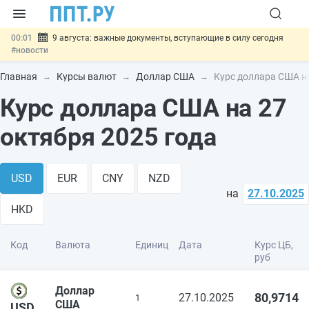
00:01
9 августа: важные документы, вступающие в силу сегодня
#новости
07.08
Подписан закон о блокировке продажи опасных товаров через
«Честный знак»
#новости
Главная
Курсы валют
Доллар США
Курс доллара США на
07.08
Дистанционную работу беременных пропишут в ТК РФ
#новости
Курс доллара США на 27
07.08
Госпошлину за устранение ошибок в документах предлагают
отменить
#новости
октября 2025 года
07.08
Важно
Разработают единые критерии трудовых и ГПХ-
отношений
#новости
USD
EUR
CNY
NZD
на
27.10.2025
HKD
Код
Валюта
Единиц
Дата
Курс ЦБ,
руб
Доллар
80,9714
27.10.2025
1
США
USD