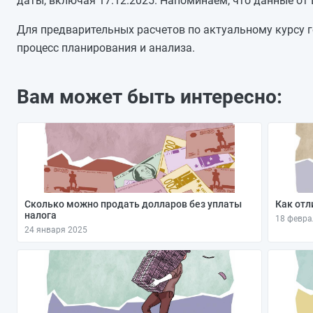
даты, включая 17.12.2025. Напоминаем, что данные от
09.12.2025
08.12.2025
Для предварительных расчетов по актуальному курсу г
07.12.2025
процесс планирования и анализа.
06.12.2025
05.12.2025
Вам может быть интересно:
04.12.2025
03.12.2025
Сколько можно продать долларов без уплаты
Как отл
налога
18 февра
24 января 2025