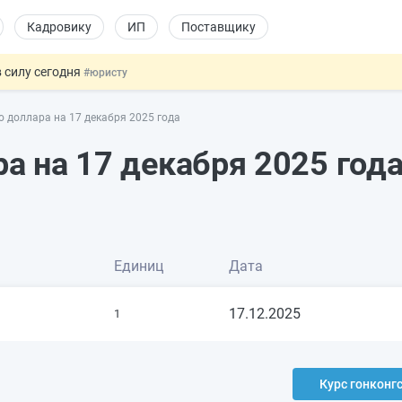
Кадровику
ИП
Поставщику
 силу сегодня
#юристу
долгосрочных сбережений
#бухгалтеру
о доллара на 17 декабря 2025 года
НЖ и гражданство: закон подписан
#физлицу
 на электронные кошельки
#бухгалтеру
ра на 17 декабря 2025 год
купок по 44-ФЗ
#заказчику
Единиц
Дата
17.12.2025
1
Курс гонконг