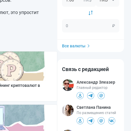
рсов.
лют, это упростит
₽
Все валюты
Связь с редакцией
Александр Элеазер
йнинг криптовалют в
Главный редактор
Светлана Панина
По размещению статей