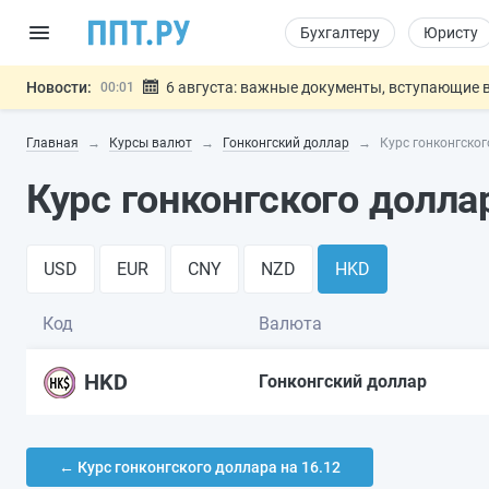
Бухгалтеру
Юристу
Новости:
6 августа: важные документы, вступающие в
00:01
Обновили сообщения НПФ о договорах НПО и 
05.08
Главная
Курсы валют
Гонконгский доллар
Курс гонконгског
Мигрантам с судимостью запретят получать В
05.08
Систему страхования вкладов распространили
05.08
Курс гонконгского долла
Подписан закон об упрощении госза
05.08
Важно
USD
EUR
CNY
NZD
HKD
Код
Валюта
HKD
Гонконгский доллар
← Курс гонконгского доллара на 16.12