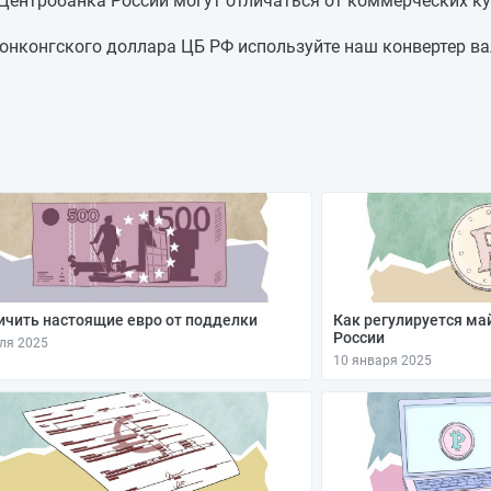
 Центробанка России могут отличаться от коммерческих ку
9,9502
+0,1582
9,792
—
онконгского доллара ЦБ РФ используйте наш конвертер ва
9,792
—
9,792
-0,1142
9,9062
-0,1255
10,0317
+0,066
9,9657
—
ичить настоящие евро от подделки
Как регулируется ма
России
ля 2025
10 января 2025