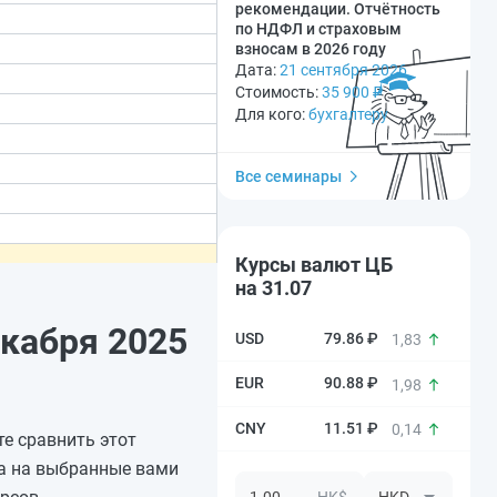
рекомендации. Отчётность
по НДФЛ и страховым
взносам в 2026 году
Дата:
21 сентября 2026
Стоимость:
35 900
₽
Для кого:
бухгалтеру
Все семинары
Курсы валют ЦБ
на 31.07
екабря 2025
79.86 ₽
1,83
90.88 ₽
1,98
11.51 ₽
0,14
те сравнить этот
са на выбранные вами
HK$