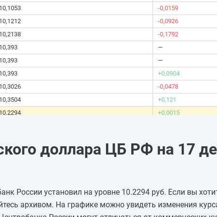
10,1053
-0,0159
10,1212
-0,0926
10,2138
-0,1792
10,393
—
10,393
—
10,393
+0,0904
10,3026
-0,0478
10,3504
+0,121
10,2294
+0,0015
10,2279
-0,0308
10,2587
—
кого доллара ЦБ РФ на 17 д
10,2587
—
10,2587
+0,0449
10,2138
+0,1854
анк России установил на уровне 10.2294 руб. Если вы хоти
10,0284
+0,1406
йтесь архивом. На графике можно увидеть изменения кур
9,8878
-0,0624