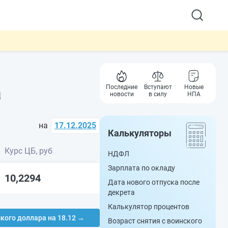
а
Последние
Вступают
Новые
новости
в силу
НПА
на
17.12.2025
Калькуляторы
Курс ЦБ, руб
НДФЛ
Зарплата по окладу
10,2294
Дата нового отпуска после
декрета
Калькулятор процентов
ского доллара на 18.12 →
Возраст снятия с воинского