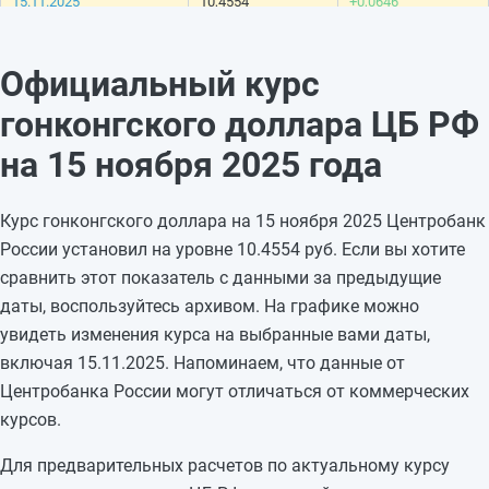
15.11.2025
10,4554
+0,0646
14.11.2025
10,3908
-0,0869
13.11.2025
10,4777
-0,0078
Официальный курс
12.11.2025
10,4855
+0,0456
гонконгского доллара ЦБ РФ
11.11.2025
10,4399
-0,0234
10.11.2025
10,4633
—
на 15 ноября 2025 года
09.11.2025
10,4633
—
08.11.2025
10,4633
-0,0221
Курс гонконгского доллара на 15 ноября 2025 Центробанк
07.11.2025
10,4854
+0,0256
России установил на уровне 10.4554 руб. Если вы хотите
06.11.2025
10,4598
+0,0315
сравнить этот показатель с данными за предыдущие
05.11.2025
10,4283
—
даты, воспользуйтесь архивом. На графике можно
04.11.2025
10,4283
—
увидеть изменения курса на выбранные вами даты,
03.11.2025
10,4283
—
включая 15.11.2025. Напоминаем, что данные от
02.11.2025
10,4283
-0,0108
Центробанка России могут отличаться от коммерческих
01.11.2025
10,4391
—
курсов.
Для предварительных расчетов по актуальному курсу