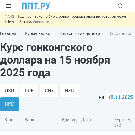
17:42
Подписан закон о блокировке продажи опасных товаров через
«Честный знак»
#новости
17:17
Дистанционную работу беременных пропишут в ТК РФ
#новости
Главная
Курсы валют
Гонконгский доллар
Курс гонконг
16:02
Госпошлину за устранение ошибок в документах предлагают
Курс гонконгского
отменить
#новости
15:25
Изменят правила контроля за подрядчиками ИЖС с эскроу-
счетами
#новости
доллара на 15 ноября
11:31
Важно
Разработают единые критерии трудовых и ГПХ-
отношений
#новости
2025 года
USD
EUR
CNY
NZD
на
15.11.2025
HKD
Код
Валюта
Единиц
Дата
Курс ЦБ,
руб