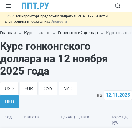
17:37
Минпромторг предложил запретить смешанные лоты
электроники в госзакупках
#новости
17:13
Подписан указ об отмене спецрежима для вкладов физлиц из
недружественных стран
#новости
Главная
Курсы валют
Гонконгский доллар
Курс гонконг
16:30
Возврат денег за риелторские услуги при недействительных
Курс гонконгского
сделках: инициатива
#новости
15:51
МВД запускает автоматическое аннулирование патента
иностранцев за неуплату НДФЛ
#новости
доллара на 12 ноября
13:48
Важно
Обеспечительный платёж СПОТ могут заменить
банковской гарантией
#новости
2025 года
USD
EUR
CNY
NZD
на
12.11.2025
HKD
Код
Валюта
Единиц
Дата
Курс ЦБ,
руб