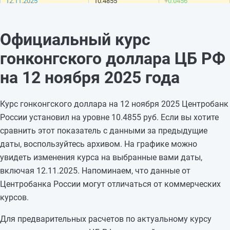
12.11.2025
10,4855
+0,0456
11.11.2025
10,4399
-0,0234
10.11.2025
10,4633
—
Официальный курс
09.11.2025
10,4633
—
гонконгского доллара ЦБ РФ
08.11.2025
10,4633
-0,0221
07.11.2025
10,4854
+0,0256
на 12 ноября 2025 года
06.11.2025
10,4598
+0,0315
05.11.2025
10,4283
—
Курс гонконгского доллара на 12 ноября 2025 Центробанк
04.11.2025
10,4283
—
России установил на уровне 10.4855 руб. Если вы хотите
03.11.2025
10,4283
—
сравнить этот показатель с данными за предыдущие
02.11.2025
10,4283
-0,0108
даты, воспользуйтесь архивом. На графике можно
01.11.2025
10,4391
+0,0568
увидеть изменения курса на выбранные вами даты,
31.10.2025
10,3823
+0,1371
включая 12.11.2025. Напоминаем, что данные от
30.10.2025
10,2452
-0,046
Центробанка России могут отличаться от коммерческих
29.10.2025
10,2912
—
курсов.
Для предварительных расчетов по актуальному курсу