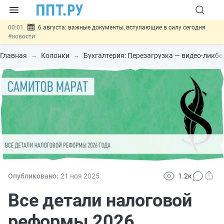
00:01
6 августа: важные документы, вступающие в силу сегодня
#новости
05.08
Обновили сообщения НПФ о договорах НПО и долгосрочных
сбережений
#новости
Главная
Колонки
Бухгалтерия: Перезагрузка — видео-ликб
05.08
Мигрантам с судимостью запретят получать ВНЖ и
гражданство: закон подписан
#новости
05.08
Систему страхования вкладов распространили на электронные
кошельки
#новости
05.08
Важно
Подписан закон об упрощении госзакупок по 44-ФЗ
#новости
Опубликовано:
21 ноя
2025
1.2к
Все детали налоговой
реформы 2026