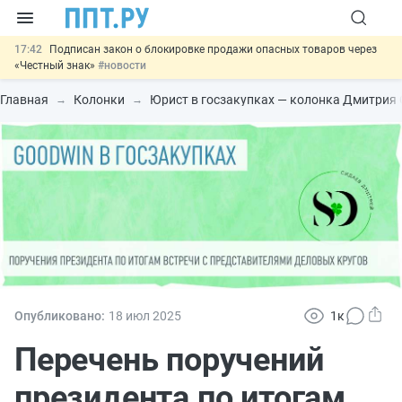
17:42
Подписан закон о блокировке продажи опасных товаров через
«Честный знак»
#новости
17:17
Дистанционную работу беременных пропишут в ТК РФ
#новости
Главная
Колонки
Юрист в госзакупках — колонка Дмитрия
16:02
Госпошлину за устранение ошибок в документах предлагают
отменить
#новости
15:25
Изменят правила контроля за подрядчиками ИЖС с эскроу-
счетами
#новости
11:31
Важно
Разработают единые критерии трудовых и ГПХ-
отношений
#новости
Опубликовано:
18 июл
2025
1к
Перечень поручений
президента по итогам