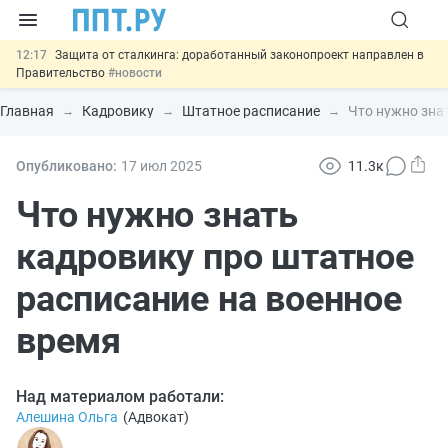
12:17
Защита от сталкинга: доработанный законопроект направлен в
Правительство
#новости
11:23
Минпромторг предлагает новые формы сертификата и
декларации о соответствии
#новости
Главная
Кадровику
Штатное расписание
Что нужно зна
10:09
Риск атак БПЛА можно учитывать при оценке профрисков
#новости
00:01
6 августа: важные документы, вступающие в силу сегодня
Опубликовано:
17 июл
2025
11.3к
#новости
05.08
Важно
Подписан закон об упрощении госзакупок по 44-ФЗ
Что нужно знать
#новости
кадровику про штатное
расписание на военное
время
Над материалом работали:
Алешина Ольга
(
Адвокат
)