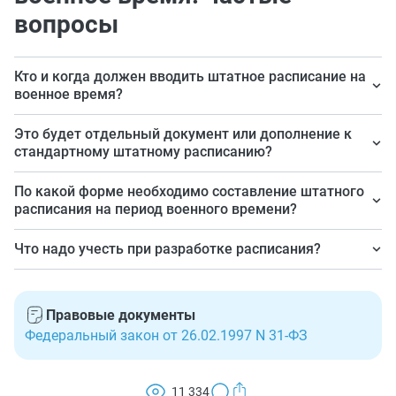
вопросы
Кто и когда должен вводить штатное расписание на
военное время?
Компании, которые имеют категорию по гражданской
Это будет отдельный документ или дополнение к
обороне (ГО) и мобилизационное задание на военное
стандартному штатному расписанию?
время. Составляется оно после получения
На практике обычно используют такие способы:
По какой форме необходимо составление штатного
организацией мобпредписания.
оформление отдельного документа или единого
расписания на период военного времени?
документа, в котором указана численность штата в
Отдельной формы такого документа нормативно не
Что надо учесть при разработке расписания?
мирное и военное время.
утверждено. Для его составления используется:
Разработку произведите на основании полученного из
унифицированная форма № Т-3 или свободная,
военкомата мобилизационного задания.
разработанная и утвержденная к применению
Правовые документы
организацией.
Федеральный закон от 26.02.1997 N 31-ФЗ
11 334