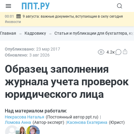
00:01
9 августа: важные документы, вступающие в силу сегодня
#новости
07.08
Подписан закон о блокировке продажи опасных товаров через
«Честный знак»
#новости
Главная
Кадровику
Статьи и публикации для бухгалтера, юр
07.08
Дистанционную работу беременных пропишут в ТК РФ
#новости
07.08
Опубликовано:
Госпошлину за устранение ошибок в документах предлагают
23 мар
2017
4.2к
отменить
#новости
Обновлено:
3 авг
2026
07.08
Важно
Разработают единые критерии трудовых и ГПХ-
отношений
Образец заполнения
#новости
журнала учета проверок
юридического лица
Над материалом работали:
Некрасова Наталья
(
Постоянный автор ppt.ru
)
|
Ломова Анна
(
Автор-эксперт
)
|
Касенова Екатерина
(
Юрист
)