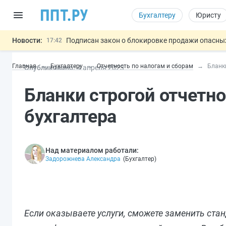
Бухгалтеру
Юристу
Новости:
Подписан закон о блокировке продажи опасны
17:42
Дистанционную работу беременных пропишут 
17:17
Главная
Бухгалтеру
Отчетность по налогам и сборам
Бланк
Опубликовано:
4 апр
еля
2023
Госпошлину за устранение ошибок в документ
16:02
Изменят правила контроля за подрядчиками И
15:25
Бланки строгой отчетно
Разработают единые критерии труд
11:31
Важно
бухгалтера
Над материалом работали:
Задорожнева Александра
(
Бухгалтер
)
Если оказываете услуги, сможете заменить ста