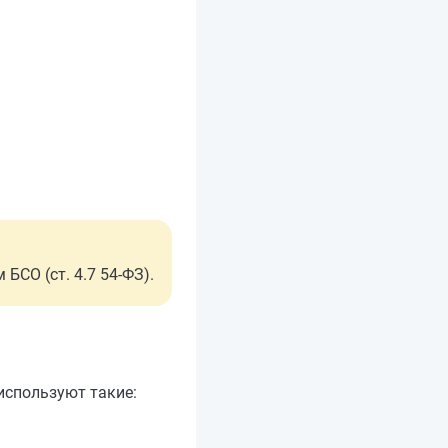
БСО (ст. 4.7 54-ФЗ).
 используют такие: