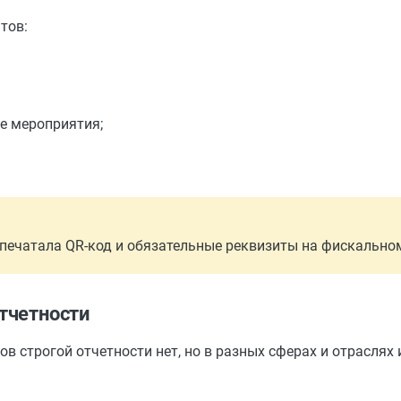
тов:
е мероприятия;
 печатала QR-код и обязательные реквизиты на фискальном 
тчетности
ов строгой отчетности нет, но в разных сферах и отраслях