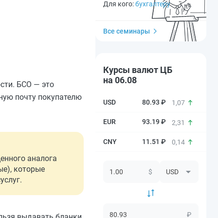
Для кого:
бухгалтеру
Все семинары
Курсы валют ЦБ
на 06.08
сти. БСО — это
нную почту покупателю
80.93 ₽
1,07
93.19 ₽
2,31
11.51 ₽
0,14
ценного аналога
ые), которые
$
услуг.
₽
ельзя выдавать бланки