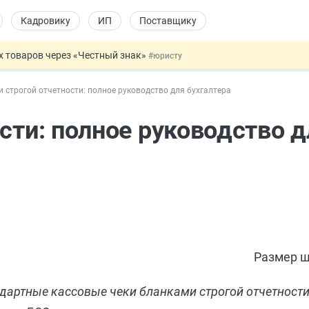
Кадровику
ИП
Поставщику
х товаров через «Честный знак»
#юристу
в ТК РФ
#кадровику
и строгой отчетности: полное руководство для бухгалтера
ах предлагают отменить
#физлицу
ЖС с эскроу-счетами
#юристу
сти: полное руководство д
овых и ГПХ-отношений
#кадровику
Размер ш
ндартные кассовые чеки бланками строгой отчетности