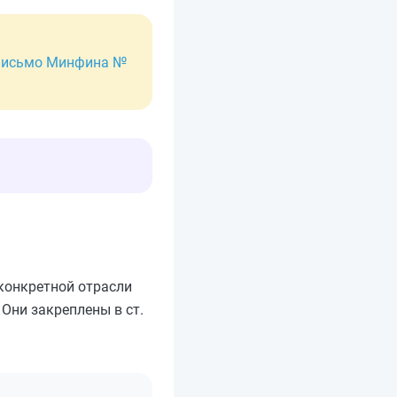
письмо Минфина №
конкретной отрасли
Они закреплены в ст.