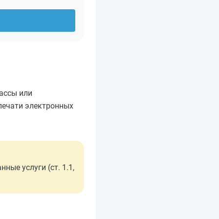
кассы или
 печати электронных
ые услуги (ст. 1.1,