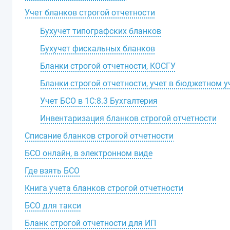
Учет бланков строгой отчетности
Бухучет типографских бланков
Бухучет фискальных бланков
Бланки строгой отчетности, КОСГУ
Бланки строгой отчетности, учет в бюджетном 
Учет БСО в 1С:8.3 Бухгалтерия
Инвентаризация бланков строгой отчетности
Списание бланков строгой отчетности
БСО онлайн, в электронном виде
Где взять БСО
Книга учета бланков строгой отчетности
БСО для такси
Бланк строгой отчетности для ИП