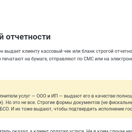
й отчетности
он выдает клиенту кассовый чек или бланк строгой отчетно
 печатают на бумаге, отправляют по СМС или на электро
лнители услуг — ООО и ИП — выдают его в качестве полно
). Но это не все. Строгие формы документов (не фискальн
БСО. И их тоже выдают, чтобы подтвердить исполнение гос
тель оказал, а клиент оплатил услуги. Ни в коем случае н