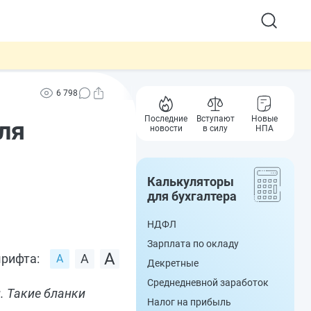
6 798
Последние
Вступают
Новые
ля
новости
в силу
НПА
Калькуляторы
для бухгалтера
НДФЛ
Зарплата по окладу
рифта:
Декретные
Среднедневной заработок
. Такие бланки
Налог на прибыль