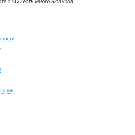
те с БСО есть много нюансов.
тности
и
и
изации