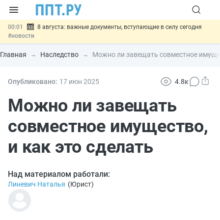
00:01
8 августа: важные документы, вступающие в силу сегодня
#новости
07.08
Подписан закон о блокировке продажи опасных товаров через
«Честный знак»
#новости
Главная
Наследство
Можно ли завещать совместное имущес
07.08
Дистанционную работу беременных пропишут в ТК РФ
#новости
07.08
Госпошлину за устранение ошибок в документах предлагают
Опубликовано:
17 июн
2025
4.8к
отменить
#новости
07.08
Важно
Разработают единые критерии трудовых и ГПХ-
Можно ли завещать
отношений
#новости
совместное имущество,
и как это сделать
Над материалом работали:
Линевич Наталья
(
Юрист
)