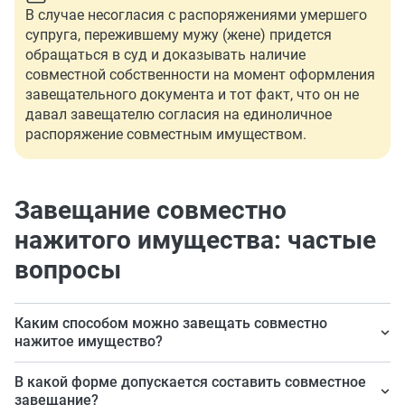
В случае несогласия с распоряжениями умершего
супруга, пережившему мужу (жене) придется
обращаться в суд и доказывать наличие
совместной собственности на момент оформления
завещательного документа и тот факт, что он не
давал завещателю согласия на единоличное
распоряжение совместным имуществом.
Завещание совместно
нажитого имущества: частые
вопросы
Каким способом можно завещать совместно
нажитое имущество?
Муж и жена вправе составить совместное завещание
В какой форме допускается составить совместное
и удостоверить его у нотариуса.
завещание?