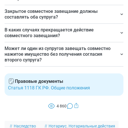
В форме открытого или закрытого завещания, в виде
Закрытое совместное завещание должны
завещательного распоряжения (в отношении
составлять оба супруга?
денежных средств).
Текст завещания пишет один из супругов, второй
В каких случаях прекращается действие
читает его, подписывают документ и муж, и жена.
совместного завещания?
При разводе, признании брака недействительным, в
Может ли один из супругов завещать совместно
случает отмены завещательного документа
нажитое имущество без получения согласия
второго супруга?
совместно мужем и женой или одним из них.
Да, может, но только после открытия такого
документа: переживший муж (жена) вправе оспорить
Правовые документы
такое распоряжения и потребовать выделения
Статья 1118 ГК РФ. Общие положения
супружеской доли через суд.
4 860
Наследство
Нотариус. Нотариальные действия