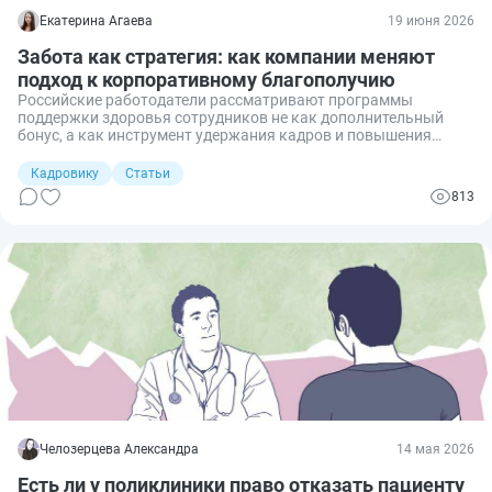
Екатерина Агаева
19 июня 2026
Забота как стратегия: как компании меняют
подход к корпоративному благополучию
Российские работодатели рассматривают программы
поддержки здоровья сотрудников не как дополнительный
бонус, а как инструмент удержания кадров и повышения
производительности. На фоне дефицита персонала и роста
эмоционального выгорания бизнес расширяет пакет льгот и
Кадровику
Статьи
делает ставку не только на медицинскую помощь, но и на
813
поддержку ментального здоровья, гибкие условия труда и
развитие корпоративной культуры.
Челозерцева Александра
14 мая 2026
Есть ли у поликлиники право отказать пациенту