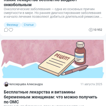
онкобольным
Онкологические заболевания — одна из основных причин
смертности в мире. Но раннее диагностирование заболевания
и начало лечения позволяют добиться длительной ремиссии.
Учитывая, что онкология требует дорогостоящего лечения,
важно знать, какие препараты онкобольной вправе получить
Физлицу
Статьи
бесплатно. Разбираемся, какие лекарства положены при
10 952
онкологии и как их получить.
Челозерцева Александра
11 августа 2025
Бесплатные лекарства и витамины
беременным женщинам: что можно получить
по ОМС