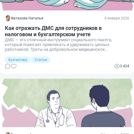
Фатахова Наталья
4 января 2026
Как отражать ДМС для сотрудников в
налоговом и бухгалтерском учете
ДМС — это отличный инструмент социального пакета,
который помогает привлекать и удерживать ценных
работников. Траты на добровольное медицинское
страхование в бухучете и налоговом учете можно принять при
соблюдении ряда условий. При неверном отражении расходов
Бухгалтеру
Статьи
в учете, получите доначисления налогов, пеней и штрафов.
3 424
Разберемся, как правильно учесть траты по ДМС при расчете
налога на прибыль и на УСН, начислять ли НДФЛ, взносы, а
также предоставим проводки в бухучете.