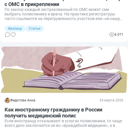
с ОМС в прикреплении
По закону каждый застрахованный по ОМС может сам
выбрать поликлинику и врача. На практике регистратуры
часто ссылаются на перегруженность участков или «не нашу
территорию». Разберем, как прикрепиться не по прописке,
куда жаловаться, если вас не ставят на учет, и в каких
Физлицу
Статьи
случаях отказ законен.
6 071
Федотова Анна
24 марта 2026
Как иностранному гражданину в России
получить медицинский полис
Если иностранцу отказывают в услугах поликлиники, то чаще
всего дело заключается не во «враждебной медицине», а в