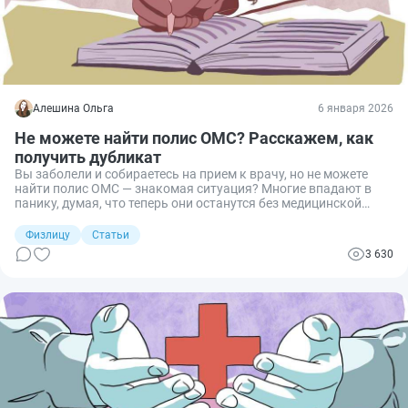
Алешина Ольга
6 января 2026
Не можете найти полис ОМС? Расскажем, как
получить дубликат
Вы заболели и собираетесь на прием к врачу, но не можете
найти полис ОМС — знакомая ситуация? Многие впадают в
панику, думая, что теперь они останутся без медицинской
помощи, ведь без этого документа в поликлинике их не
примут. Разберем, как найти данные полиса, восстановить его
Физлицу
Статьи
после утери и получать медицинскую помощь, даже если
3 630
документа нет под рукой.