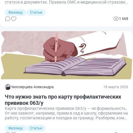
статусе и документах. Правила ОМС и медицинской страховки
для иностранцев за последние годы менялись, в них путаются
даже работодатели. Разбираю, кому положен полис ОМС,
Физлицу
Статьи
когда нужен только ДМС и как всё это оформить на практике.
1 668
Челозерцева Александра
18 марта 2026
Что нужно знать про карту профилактических
прививок 063/у
Карта профилактических прививок 063/у — не формальность.
От нее зависят, например, прием в сад и школу, оформление на
работу, госпитализация и поездки за границу. Разберем, кому
и когда она нужна, как оформить и какие данные в нее вносят.
Физлицу
Статьи