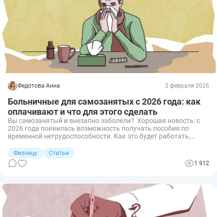
Федотова Анна
2 февраля 2026
Больничные для самозанятых с 2026 года: как
оплачивают и что для этого сделать
Вы самозанятый и внезапно заболели? Хорошая новость: с
2026 года появилась возможность получать пособия по
временной нетрудоспособности. Как это будет работать,
сколько придётся платить и на что реально рассчитывать —
разберу дальше.
Физлицу
Статьи
1 912