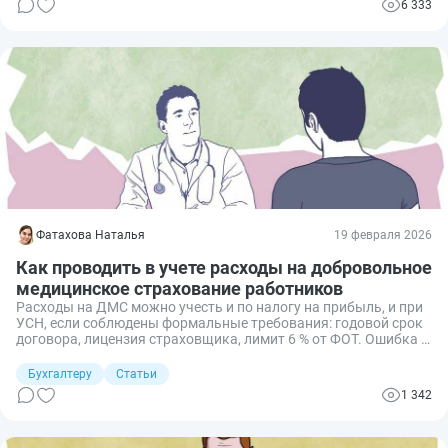
6 333
Фатахова Наталья
19 февраля 2026
Как проводить в учете расходы на добровольное
медицинское страхование работников
Расходы на ДМС можно учесть и по налогу на прибыль, и при
УСН, если соблюдены формальные требования: годовой срок
договора, лицензия страховщика, лимит 6 % от ФОТ. Ошибка в
документах или нарушенный срок по конкретному сотруднику
оборачиваются доначислением налогов и взносов. Разберем,
Бухгалтеру
Статьи
какие документы подготовить и как провести ДМС в
1 342
налоговом и бухгалтерском учете, в том числе при увольнении
работников.