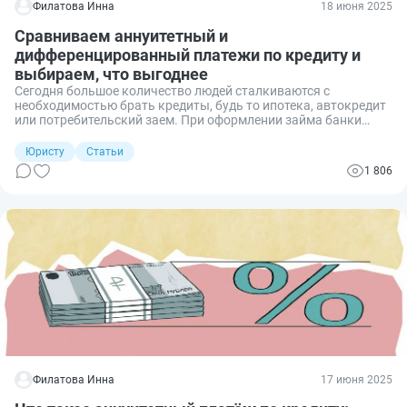
Филатова Инна
18 июня 2025
Сравниваем аннуитетный и
дифференцированный платежи по кредиту и
выбираем, что выгоднее
Сегодня большое количество людей сталкиваются с
необходимостью брать кредиты, будь то ипотека, автокредит
или потребительский заем. При оформлении займа банки
предлагают выбрать вариант расчёта долга: аннуитетный или
дифференцированный платёж. Разберём, в чём особенности
Юристу
Статьи
каждого из этих способов, чем они отличаются, какой чаще
1 806
всего оформляют и почему.
Филатова Инна
17 июня 2025