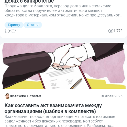
делах о банкротстве
Продажа долга банкрота, перевод долга или исполнение
обязательства поручителем автоматически меняют
кредитора в материальном отношении, но не процессуального
участника дела. Новый кредитор в рамках банкротства
должен добиться замены в арбитражном суде в порядке
Юристу
Статьи
процессуального правопреемства. При этом суд проверяет
1 772
аффилированность, экономический смысл сделки и
отсутствие злоупотреблений. Далее разберём, как правильно
оформить такую замену и не получить отказ.
Фатахова Наталья
18 июля 2025
Как составить акт взаимозачета между
организациями (шаблон в комплекте)
Взаимозачет позволяет организациям погасить взаимные
задолженности без денежных переводов, но требует
грамотного документального оформления. Разберем, по