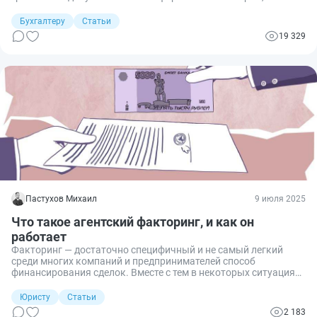
какой форме составить документ о гашении задолженности,
его обязательные реквизиты.
Бухгалтеру
Статьи
19 329
Пастухов Михаил
9 июля 2025
Что такое агентский факторинг, и как он
работает
Факторинг — достаточно специфичный и не самый легкий
среди многих компаний и предпринимателей способ
финансирования сделок. Вместе с тем в некоторых ситуациях
этот инструмент способен дать ряд преимуществ для бизнеса.
Но, чтобы их получить, необходимо разобраться с тем, какой
Юристу
Статьи
конкретно вид факторингового финансирования необходимо
2 183