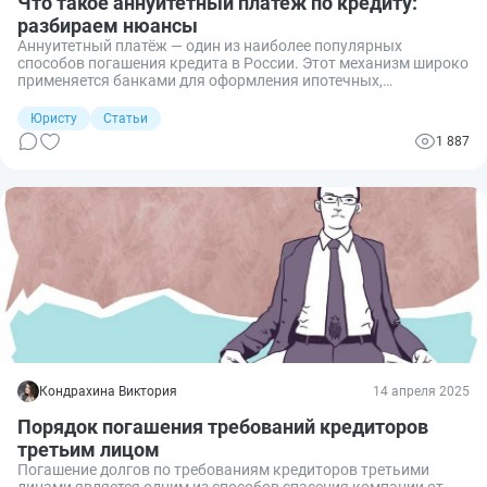
Что такое аннуитетный платёж по кредиту:
разбираем нюансы
Аннуитетный платёж — один из наиболее популярных
способов погашения кредита в России. Этот механизм широко
применяется банками для оформления ипотечных,
потребительских и автокредитов. Преимущество аннуитетных
платежей состоит в их простоте и предсказуемости, но у схемы
Юристу
Статьи
есть свои особенности и «подводные камни», о которых
1 887
важно знать каждому заёмщику. Разбираемся.
Кондрахина Виктория
14 апреля 2025
Порядок погашения требований кредиторов
третьим лицом
Погашение долгов по требованиям кредиторов третьими
лицами является одним из способов спасения компании от