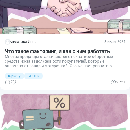
Филатова Инна
8 июля 2025
Что такое факторинг, и как с ним работать
Многие продавцы сталкиваются с нехваткой оборотных
средств из-за задолженности покупателей, которые
оплачивают товары с отсрочкой. Это мешает развитию
бизнеса. Решить проблему помогает факторинг —
финансирование под уступку денежного требования.
Юристу
Статьи
Рассказываю, что такое факторинг, каковы его
2 721
преимущества и недостатки, порядок оформления.