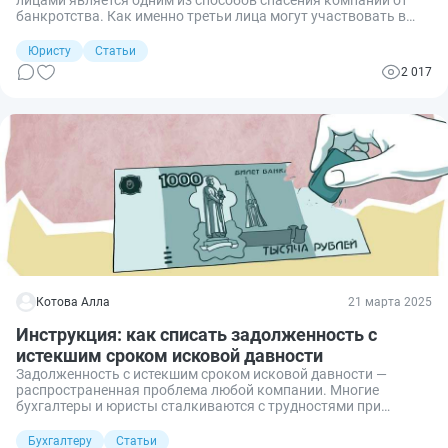
банкротства. Как именно третьи лица могут участвовать в
процессе погашения задолженности организации, в
отношении которой ведется процедура банкротства? Какие
Юристу
Статьи
обязательства могут быть погашены за должника? Отвечаем
2 017
на эти и другие вопросы.
Котова Алла
21 марта 2025
Инструкция: как списать задолженность с
истекшим сроком исковой давности
Задолженность с истекшим сроком исковой давности —
распространенная проблема любой компании. Многие
бухгалтеры и юристы сталкиваются с трудностями при
оформлении документов для списания таких долгов:
многочисленные проверки, согласование с руководством,
Бухгалтеру
Статьи