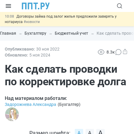
10:08
Договоры займа под залог жилья предложили заверять у
нотариуса
#новости
00:01
10 августа: важные документы, вступающие в силу сегодня
#новости
Главная
Бухгалтеру
Бюджетный учет
Как сделать прово
07.08
Подписан закон о блокировке продажи опасных товаров через
«Честный знак»
#новости
07.08
Опубликовано:
Дистанционную работу беременных пропишут в ТК РФ
30 ноя
2022
#новости
8.3к
Обновлено:
5 ноя
2024
07.08
Важно
Разработают единые критерии трудовых и ГПХ-
отношений
Как сделать проводки
#новости
по корректировке долга
Над материалом работали:
Задорожнева Александра
(
Бухгалтер
)
Размер шрифта: