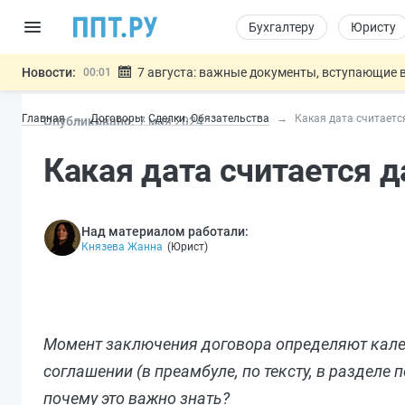
Бухгалтеру
Юристу
Новости:
7 августа: важные документы, вступающие в
00:01
Минпромторг предложил запретить смешанные
06.08
Главная
Договоры. Сделки. Обязательства
Какая дата считаетс
Опубликовано:
7 мая 2024
Подписан указ об отмене спецрежима для вкла
06.08
Возврат денег за риелторские услуги при неде
06.08
Какая дата считается 
Обеспечительный платёж СПОТ могу
06.08
Важно
Над материалом работали:
Князева Жанна
(
Юрист
)
Момент заключения договора определяют кален
соглашении (в преамбуле, по тексту, в разделе
почему это важно знать?