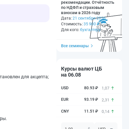
рекомендации. Отчётность
по НДФЛ и страховым
взносам в 2026 году
Дата:
21 сентября 2026
Стоимость:
35 900
₽
Для кого:
бухгалтеру
Все семинары
Курсы валют ЦБ
на 06.08
тановлен для акцепта;
80.93 ₽
1,07
93.19 ₽
2,31
11.51 ₽
0,14
ры.
$