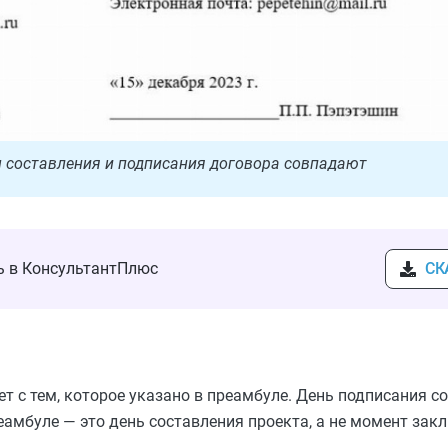
ы составления и подписания договора совпадают
ть в КонсультантПлюс
СК
т с тем, которое указано в преамбуле. День подписания со
еамбуле — это день составления проекта, а не момент зак