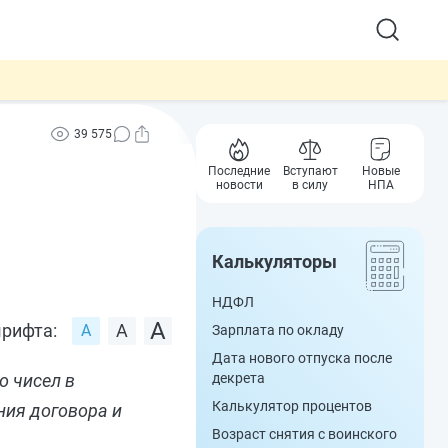
39 575
Последние
Вступают
Новые
новости
в силу
НПА
Калькуляторы
НДФЛ
рифта:
Зарплата по окладу
Дата нового отпуска после
о чисел в
декрета
Калькулятор процентов
ния договора и
Возраст снятия с воинского