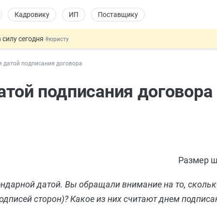
Кадровику
ИП
Поставщику
 силу сегодня
#юристу
 лоты электроники в госзакупках
#заказчику
я датой подписания договора
дов физлиц из недружественных стран
#бухгалтеру
йствительных сделках: инициатива
#юристу
датой подписания договора
т заменить банковской гарантией
#бухгалтеру
Размер ш
дарной датой. Вы обращали внимание на то, скольк
 подписей сторон)? Какое из них считают днем подписа