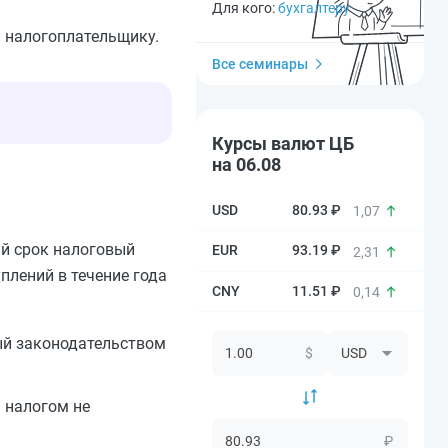
Для кого:
бухгалтеру
— налогоплательщику.
Все семинары
Курсы валют ЦБ
на 06.08
80.93 ₽
1,07
ый срок налоговый
93.19 ₽
2,31
плений в течение года
11.51 ₽
0,14
ый законодательством
$
ш налогом не
₽