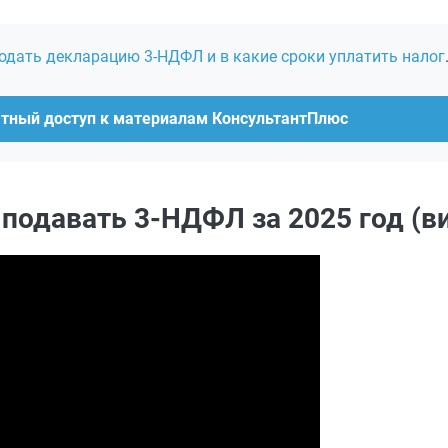
одать декларацию 3-НДФЛ и в какие сроки уплатить налог
атный доступ к материалам КонсультантПлюс
подавать 3-НДФЛ за 2025 год (в