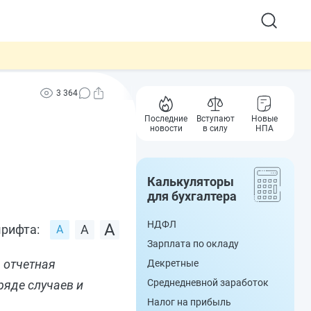
3 364
Последние
Вступают
Новые
новости
в силу
НПА
Калькуляторы
для бухгалтера
НДФЛ
рифта:
Зарплата по окладу
 отчетная
Декретные
Среднедневной заработок
ряде случаев и
Налог на прибыль