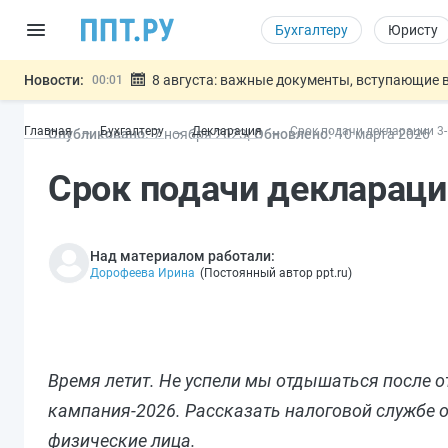
Бухгалтеру
Юристу
Новости:
8 августа: важные документы, вступающие в
00:01
Подписан закон о блокировке продажи опасны
07.08
Главная
Бухгалтеру
Декларация
Срок подачи декларации 3
Опубликовано:
7 ноя
бря
2023
Обновлено:
10 мар
та
2026
Дистанционную работу беременных пропишут 
07.08
Госпошлину за устранение ошибок в документ
07.08
Срок подачи деклараци
Разработают единые критерии труд
07.08
Важно
Над материалом работали:
Дорофеева Ирина
(
Постоянный автор ppt.ru
)
Время летит. Не успели мы отдышаться после о
кампания-2026. Рассказать налоговой службе о 
физические лица.