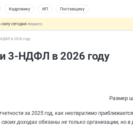
Кадровику
ИП
Поставщику
 силу сегодня
#юристу
х товаров через «Честный знак»
#юристу
-НДФЛ в 2026 году
в ТК РФ
#кадровику
ах предлагают отменить
#физлицу
и 3-НДФЛ в 2026 году
овых и ГПХ-отношений
#кадровику
Размер ш
тчетности за 2025 год, как неотвратимо приближается
своих доходах обязаны не только организации, но в 