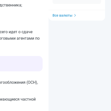
одственника;
Все валюты
сего идет о сдаче
логовыми агентами по
огообложения (ОСН),
нимающиеся частной