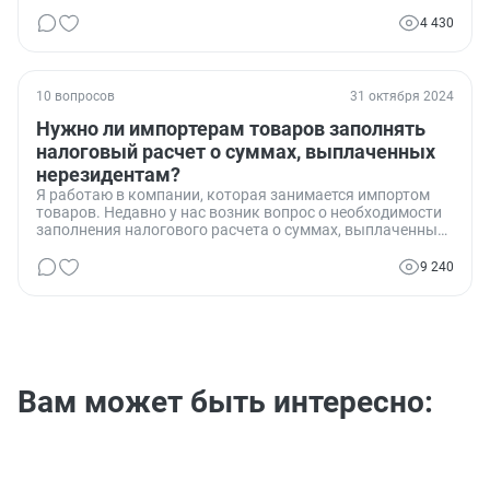
4 430
10 вопросов
31 октября 2024
Нужно ли импортерам товаров заполнять
налоговый расчет о суммах, выплаченных
нерезидентам?
Я работаю в компании, которая занимается импортом
товаров. Недавно у нас возник вопрос о необходимости
заполнения налогового расчета о суммах, выплаченных
нерезидентам. Мы хотели бы уточнить, обязаны ли мы,
как импортеры, заполнять этот документ, и если да, то
9 240
какие конкретно разделы и за какой период? Этот
вопрос стал особенно актуальным в свете последних
изменений в налоговом законодательстве.
Вам может быть интересно: