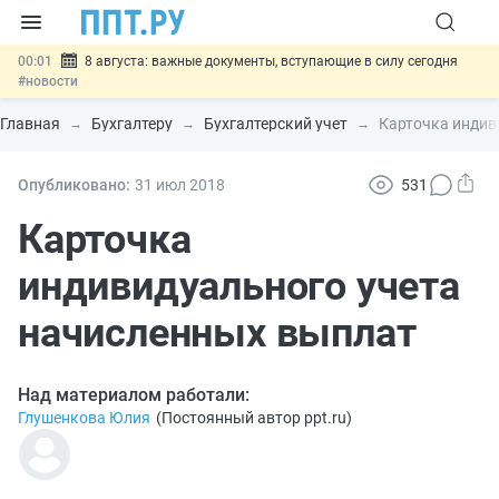
00:01
8 августа: важные документы, вступающие в силу сегодня
#новости
07.08
Подписан закон о блокировке продажи опасных товаров через
«Честный знак»
#новости
Главная
Бухгалтеру
Бухгалтерский учет
Карточка индив
07.08
Дистанционную работу беременных пропишут в ТК РФ
#новости
07.08
Госпошлину за устранение ошибок в документах предлагают
Опубликовано:
31 июл
2018
531
отменить
#новости
07.08
Важно
Разработают единые критерии трудовых и ГПХ-
Карточка
отношений
#новости
индивидуального учета
начисленных выплат
Над материалом работали:
Глушенкова Юлия
(
Постоянный автор ppt.ru
)