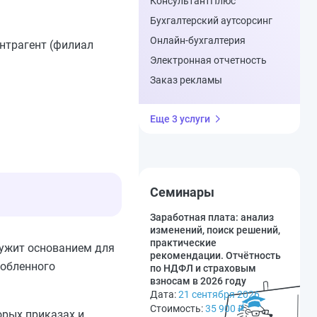
КонсультантПлюс
Бухгалтерский аутсорсинг
Онлайн-бухгалтерия
нтрагент (филиал
Электронная отчетность
Заказ рекламы
Еще 3 услуги
Семинары
Заработная плата: анализ
изменений, поиск решений,
практические
служит основанием для
рекомендации. Отчётность
собленного
по НДФЛ и страховым
взносам в 2026 году
Дата:
21 сентября 2026
Стоимость:
35 900
₽
орых приказах и