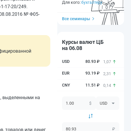
Для кого:
бухгалтеру
1-17-20/249.
08.08.2016 № Ф05-
Все семинары
Курсы валют ЦБ
на 06.08
ифицированной
80.93 ₽
1,07
93.19 ₽
2,31
11.51 ₽
0,14
а, выделенными на
$
₽
в, товаров или денег