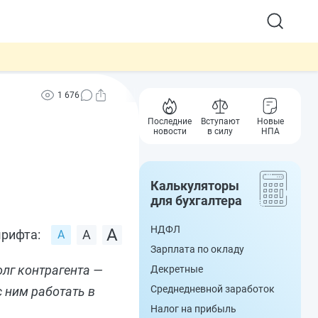
1 676
Последние
Вступают
Новые
новости
в силу
НПА
Калькуляторы
для бухгалтера
НДФЛ
рифта:
Зарплата по окладу
олг контрагента —
Декретные
Среднедневной заработок
с ним работать в
Налог на прибыль